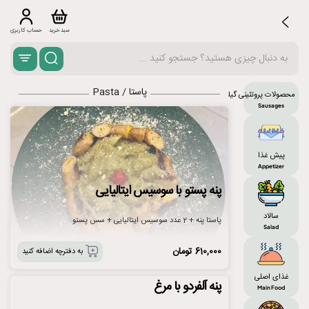
سبد خرید
حساب کاربری
پاستا / Pasta
محصولات پروتئینی گیلاکو
Sausages
پیش غذا
Appetizer
پنه پستو با سوسیس ایتالیایی
سالاد
پاستا پنه + 2 عدد سوسیس ایتالیایی + سس پستو
Salad
610,000
تومان
به دفترچه اضافه کنید
غذای اصلی
پنه آلفردو با مرغ
Main Food