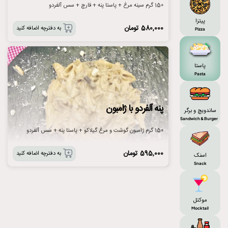
150 گرم سینه مرغ + پاستا پنه + قارچ + سس آلفردو
پیتزا
580,000
تومان
به دفترچه اضافه کنید
Pizza
پاستا
Pasta
پنه آلفردو با ژامبون
ساندویچ و برگر
Sandwich & Burger
150 گرم ژامبون گوشت و مرغ گیلاکو + پاستا پنه + سس آلفردو
595,000
تومان
به دفترچه اضافه کنید
اسنک
Snack
موکتل
Mocktail