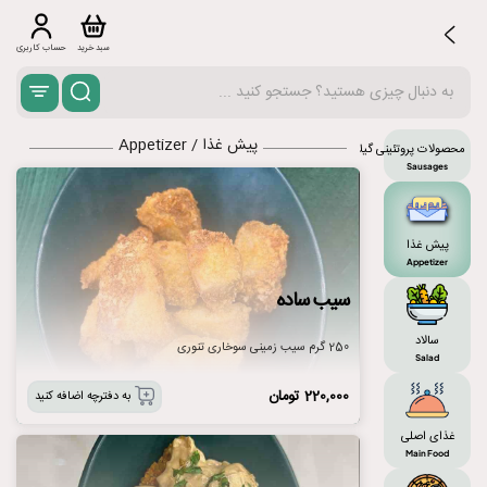
سبد خرید
حساب کاربری
پیش غذا / Appetizer
محصولات پروتئینی گیلاکو
Sausages
پیش غذا
Appetizer
سیب ساده
سالاد
250 گرم سیب زمینی سوخاری تنوری
Salad
220,000
تومان
به دفترچه اضافه کنید
غذای اصلی
Main Food