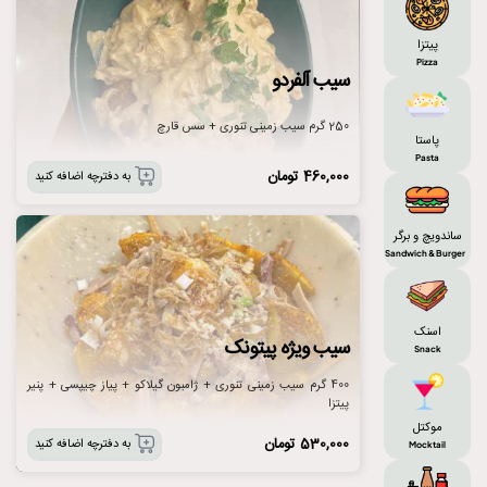
پیتزا
Pizza
سیب آلفردو
250 گرم سیب زمینی تنوری + سس قارچ
پاستا
Pasta
460,000
تومان
به دفترچه اضافه کنید
ساندویچ و برگر
Sandwich & Burger
اسنک
سیب ویژه پیتونک
Snack
400 گرم سیب زمینی تنوری + ژامبون گیلاکو + پیاز چیپسی + پنیر
پیتزا
موکتل
530,000
تومان
به دفترچه اضافه کنید
Mocktail