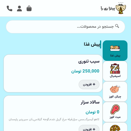
پیتزا ری رآ
پیش غذا
پیش غذا
سیب تنوری
250,000 تومان
اسپشیال
➕ افزودن
چیکن لاورز
سالاد سزار
0 تومان
میت لاورز
کاهو آیسبرگ,سس سزار,فیله مرغ گریل شده,گوجه گیلاسی,نان سیر,پنیر پارمسان
➕ افزودن