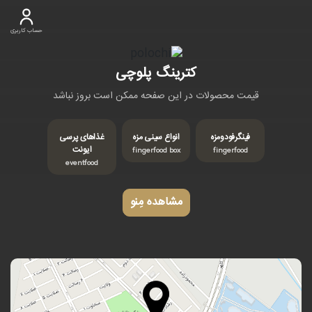
حساب کاربری
کترینگ پلوچی
قیمت محصولات در این صفحه ممکن است بروز نباشد
فینگرفودومزه
انواع سینی مزه
غذاهای پرسی
ایونت
fingerfood box
fingerfood
eventfood
مشاهده مِنو