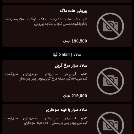
پپرونی هات داگ
نان مک هات داگ,هات داگ گوشت 90درصد,کاهو
باتاویا,گوجه,سس کچاپ,5لایه پپرونی
تومان
196,500
سالاد | Salad
سالاد سزار مرغ گریل
کاهو آیس,نان سزار,زیتون سیاه,زیتون سبز,گوجه
گیلاسی,150گرم سینه مرغ گریل,پودر پنیر پارمسان
تومان
219,000
سالاد سزار با فیله سوخاری
کاهو آیس,نان سزار,زیتون سیاه,زیتون سبز,گوجه
گیلاسی,پودر پنیر پارمسان,2عدد فیله سوخاری