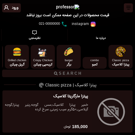
ورود
قیمت محصولات در این صفحه ممکن است بروز نباشد
instagram
021-00000000
درباره ما
نظرسنجی
Grilled chicken
Crispy Chicken
burger
combo
Classic pizza
پیتزا کلاسیک
کمبو
برگر
کریسپی چیکن
گریل چیکن
پیتزا کلاسیک | Classic pizza
پیتزا مارگاریتا کلاسیک
خمیر پیتزا کلاسیک,سس گوجه,پنیر پیتزا,گوجه
گیلاسی,50گرم سیب زمینی سرخ کرده
تومان
185,000