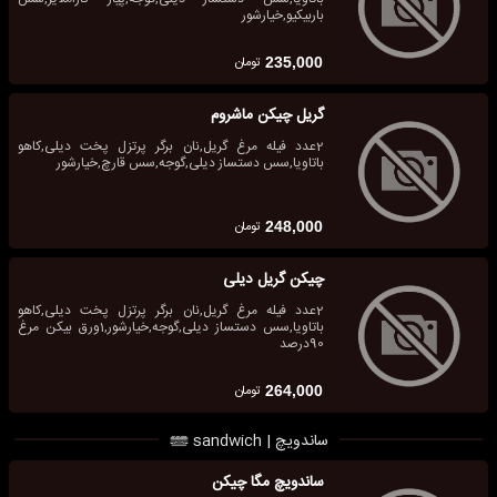
باربیکیو,خیارشور
تومان
235,000
گریل چیکن ماشروم
2عدد فیله مرغ گریل,نان برگر پرتزل پخت دیلی,کاهو
باتاویا,سس دستساز دیلی,گوجه,سس قارچ,خیارشور
تومان
248,000
چیکن گریل دیلی
2عدد فیله مرغ گریل,نان برگر پرتزل پخت دیلی,کاهو
باتاویا,سس دستساز دیلی,گوجه,خیارشور,1ورق بیکن مرغ
90درصد
تومان
264,000
ساندویچ | sandwich
ساندویچ مگا چیکن