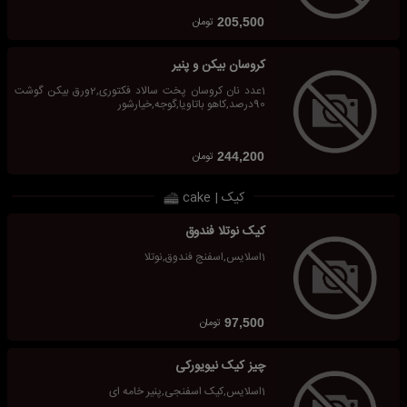
تومان
205,500
کروسان بیکن و پنیر
1عدد نان کروسان پخت سالاد فکتوری,2ورق بیکن گوشت
90درصد,کاهو باتاویا,گوجه,خیارشور
تومان
244,200
کیک | cake
کیک نوتلا فندوق
1اسلایس,اسفنج فندوق,نوتلا
تومان
97,500
چیز کیک نیویورکی
1اسلایس,کیک اسفنجی,پنیر خامه ای