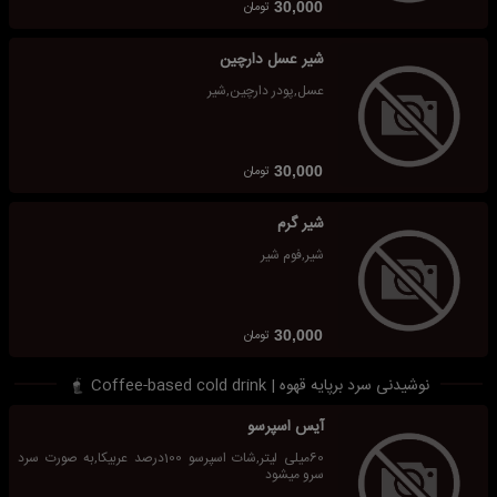
تومان
30,000
شیر عسل دارچین
عسل,پودر دارچین,شیر
تومان
30,000
شیر گرم
شیر,فوم شیر
تومان
30,000
نوشیدنی سرد برپایه قهوه | Coffee-based cold drink
آیس اسپرسو
60میلی لیتر,شات اسپرسو 100درصد عربیکا,به صورت سرد
سرو میشود