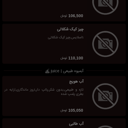
تومان
106,500
چیز کیک شکلاتی
1اسلایس,چیز کیک شکلاتی
تومان
110,100
آبمیوه طبیعی | juice
آب هویج
تازه و طبیعی,بدون شکر,پالپ دار,1روز ماندگاری,ارایه در
بطری پلمپ شده
تومان
105,050
آب طالبی