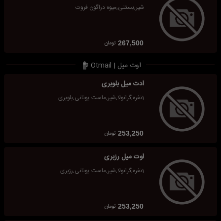
شیر,بستنی,میوه دراگون فروت
تومان
267,500
اوت میل | Otmail
ادت میل بلوبری
1نفره,گرانولا,شیر,ماست یونانی,بلوبری
تومان
253,250
اوت میل رزبری
1نفره,گرانولا,شیر,ماست یونانی,رزبری
تومان
253,250