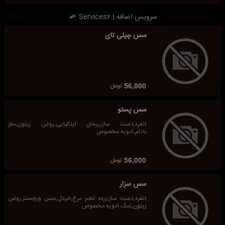
سرویس اضافه | Services2
سس چیلی تای
تومان
56,000
سس پستو
1نفره,دست ساز,ریحان ایتالیایی,روغن زیتون,مغز
بادام,ادویه مخصوص
تومان
56,000
سس سزار
1نفره,دست ساز,زرده تخم مرغ,خردل,سس ورچستر,روغن
زیتون,نمک ادویه مخصوص