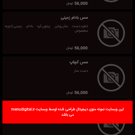
تومان
56,000
سس بادام زمینی
1نفره,دست ساز,روغن زیتون,کره بادام زمینی,ادویه
مخصوص
تومان
56,000
سس کچاپ
دست ساز
تومان
56,000
سس فرانسوی
این وبسایت نمونه منوی دیجیتال طراحی شده توسط وبسایت menudigital.ir
می باشد
دست ساز