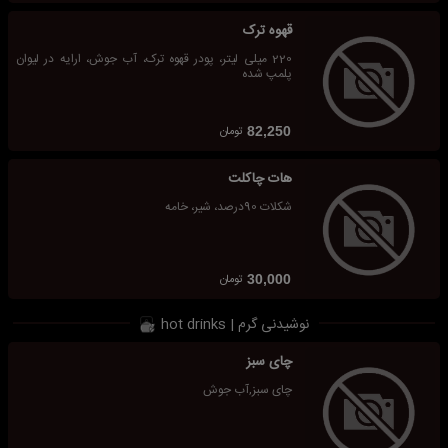
قهوه ترک
220 میلی لیتر، پودر قهوه ترک، آب جوش، ارایه در لیوان
پلمپ شده
تومان
82,250
هات چاکلت
شکلات 90درصد، شیر، خامه
تومان
30,000
نوشیدنی گرم | hot drinks
چای سبز
چای سبز,آب جوش