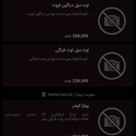
اوت میل دراگون فروت
1نفره,گرانولا,شیر,ماست یونانی,دراگون فروت
تومان
258,000
اوت میل توت فرنگی
1نفره,گرانولا,شیر,ماست یونانی,توت فرنگی
تومان
239,000
سویت پیتزا | Sweet pizza
پیتزا کیندر
خمیر پیتزا ایتالیایی 24 سانتی متری,سس
شکلات,نوتلا,کیندر,توت فرنگی,موز