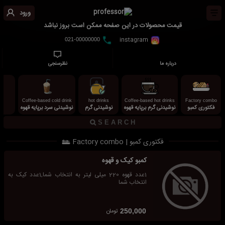
ورود
قیمت محصولات در این صفحه ممکن است بروز نباشد
instagram
021-00000000
درباره ما
نظرسنجی
s
Coffee-based cold drink
hot drinks
Coffee-based hot drinks
Factory combo
فکتوری کمبو
نوشیدنی گرم برپایه قهوه
نوشیدنی گرم
نوشیدنی سرد برپایه قهوه
ش
فکتوری کمبو | Factory combo
کمبو کیک و قهوه
1عدد قهوه 220 میلی لیتر به انتخاب شما,1عدد کیک به
انتخاب شما
تومان
250,000