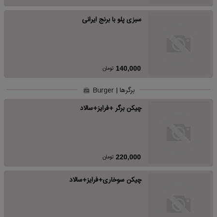
سبزی پلو با برنج ایرانی
تومان
140,000
برگرها | Burger
چیکن برگر +فرایز+سالاد
تومان
220,000
چیکن سوخاری+فرایز+سالاد