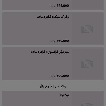
تومان
245,000
برگر کلاسیک+فرایز+سالاد
تومان
260,000
چیز برگر فرانسوی+فرایز+سالاد
تومان
300,000
نوشیدنی | Drink
کوکاکولا