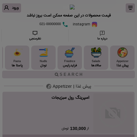
ورود
قیمت محصولات در این صفحه ممکن است بروز نباشد
instagram
021-00000000
درباره ما
نظرسنجی
Pasta
Nudls
Friedrice
Salads
Appetizer
پیش غذا
سالادها
فرایدرایس
نودل
پاستا ها
پا
پیش غذا | Appetizer
اسپرینگ رول سبزیجات
از
تومان
130,000