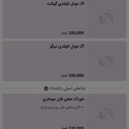
اگ نودل تایلندی گوشت
تومان
320,000
اگ نودل تایلندی میگو
تومان
350,000
غذاهای اصلی | Food
خوراک ماهی قزل سوخاری
600گرم ماهی قزل روز,لیمو,نارنج
تومان
270,000