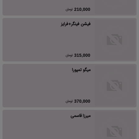
تومان
210,000
فیشن فینگر+فرایز
تومان
315,000
میگو تمپورا
تومان
370,000
میرزا قاسمی