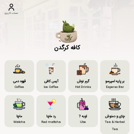
حساب کاربری
کافه کرگدن
بر پایه اسپرسو
گرم نوش
آیس کافی
قهوه دمی
Coffee
Ice Coffee
Hot Drinks
Esperso Bar
چای و دمنوش
اوبه ?
رد ماچا
ماچا
Matcha
Red mattcha
Ube
Tea & Herbal
Tea