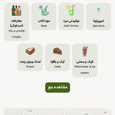
اسپیرولینا
نوشیدنی سرد
سودا کلاب
عطارخانه
{سردنوش}
Soda
Cold Drinks
Spirulina
نوشیدنی بر پایه
عرقیجات
شیک و بستنی
کیک و باقلوا
اسنک ومیان وعده
Snack
Cake
Milkshake & Ice
cream
مشاهده مِنو