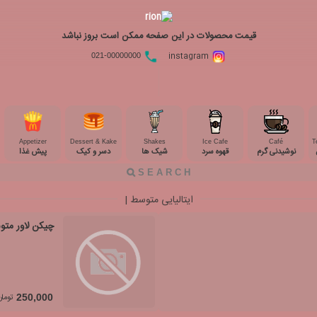
قیمت محصولات در این صفحه ممکن است بروز نباشد
instagram
021-00000000
Appetizer
Dessert & Kake
Shakes
Ice Cafe
Café
T
نوشیدنی گرم
قهوه سرد
شیک ها
دسر و کیک
پیش غذا
ایتالیایی متوسط |
چیکن لاور مت
تومان
250,000