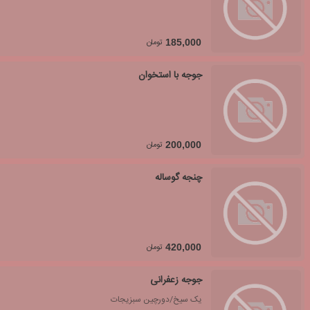
تومان
185,000
جوجه با استخوان
تومان
200,000
چنجه گوساله
تومان
420,000
جوجه زعفرانی
یک سیخ/دورچین سبزیجات