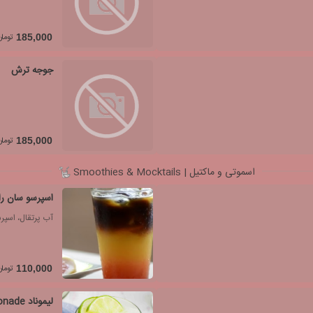
تومان
185,000
جوجه ترش
تومان
185,000
اسموتی و ماکتیل | Smoothies & Mocktails
اسپرسو سان رایز sso sunrise
آب پرتقال، اسپرسو، سودا، esso
تومان
110,000
لیموناد lemonade