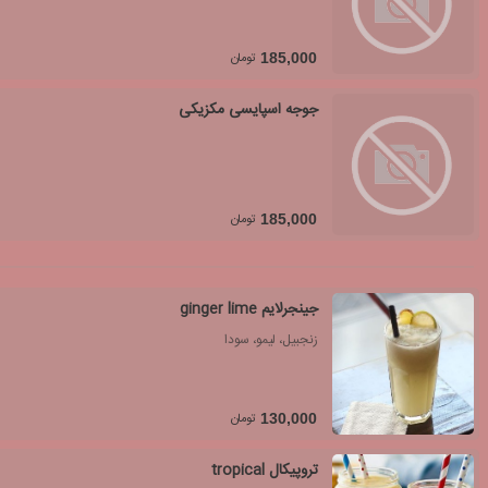
تومان
185,000
جوجه اسپایسی مکزیکی
تومان
185,000
جینجرلایم ginger lime
زنجبیل، لیمو، سودا
تومان
130,000
تروپیکال tropical