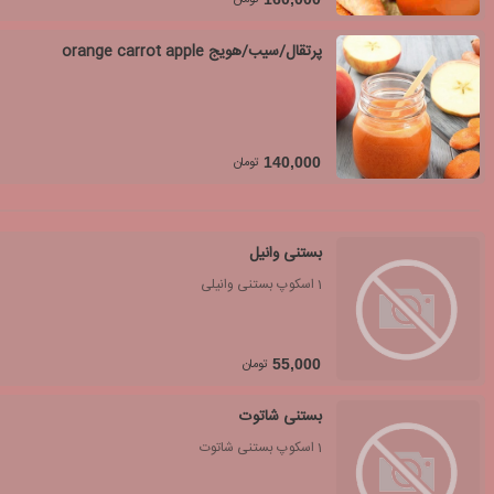
پرتقال/سیب/هویج orange carrot apple
تومان
140,000
بستنی وانیل
1 اسکوپ بستنی وانیلی
تومان
55,000
بستنی شاتوت
1 اسکوپ بستنی شاتوت