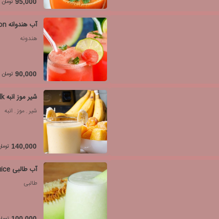
تومان
95,000
آب هندوانه watermelon
هندونه
تومان
90,000
شیر موز انبه mango banana milk
شیر . موز . انبه
تومان
140,000
آب طالبی melon juice
طالبی
تومان
100,000