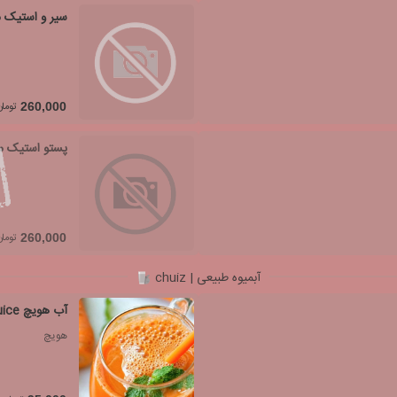
سیر و استیک 
تومان
260,000
پستو استیک 
تومان
260,000
آبمیوه طبیعی | chuiz
آب هویچ carrot juice
هویچ