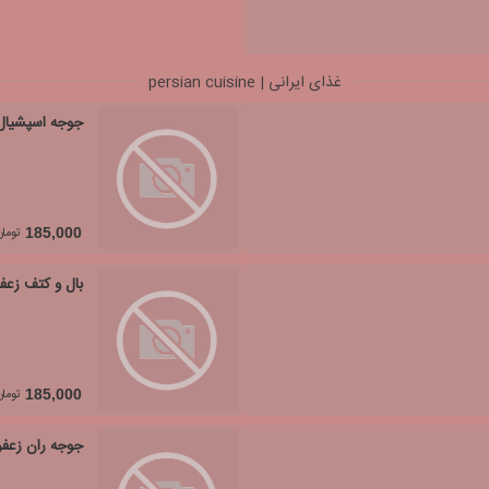
غذای ایرانی | persian cuisine
جوجه اسپشیال
تومان
185,000
بال و کتف زعفر
تومان
185,000
جوجه ران زعفر