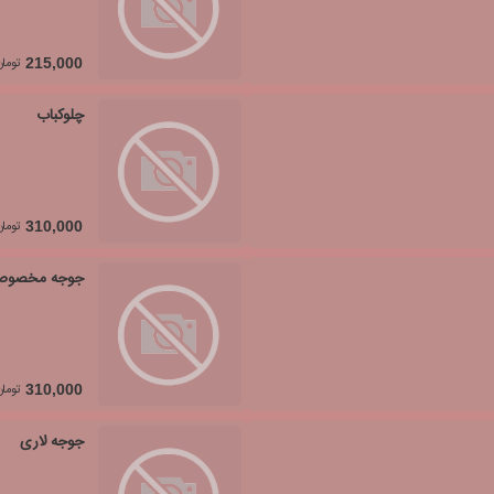
تومان
215,000
چلوکباب
تومان
310,000
جوجه مخصوص ب
تومان
310,000
جوجه لاری