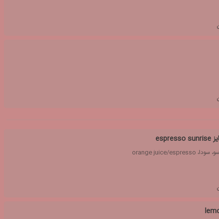
espre
orange juice/espr