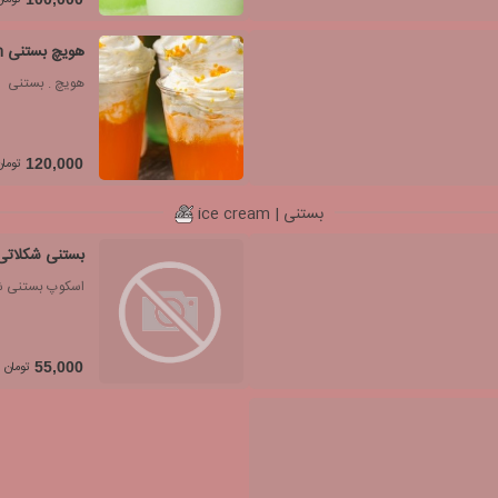
هویچ بستنی carrot with ice-cream
هویچ . بستنی
تومان
120,000
بستنی | ice cream
بستنی شکلاتی
اسکوپ بستنی ش
تومان
55,000