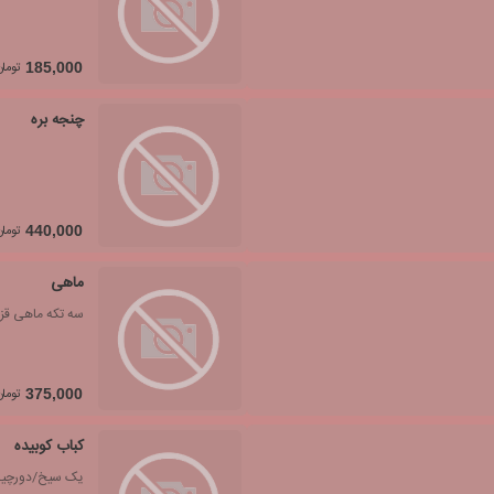
تومان
185,000
چنجه بره
تومان
440,000
ماهی
سه تکه ماهی قزل
تومان
375,000
کباب کوبیده
یک سیخ/دورچین