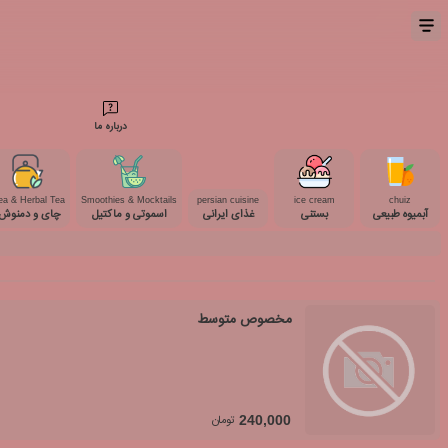
درباره ما
ea & Herbal Tea
Smoothies & Mocktails
persian cuisine
ice cream
chuiz
آبمیوه طبیعی
بستنی
غذای ایرانی
اسموتی و ماکتیل
چای و دمنوش
مخصوص متوسط
تومان
240,000