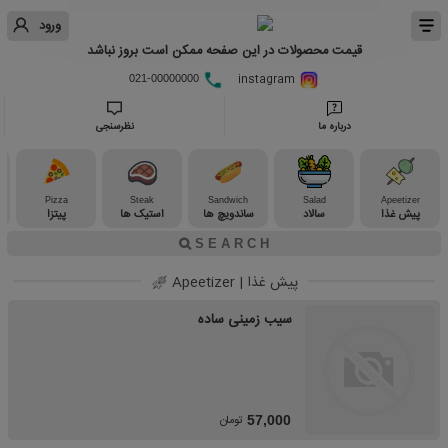
ورود
قیمت محصولات در این صفحه ممکن است بروز نباشد
instagram
021-00000000
درباره ما
نظرسنجی
Pizza
Steak
Sandwich
Salad
Apeetizer
پیش غذا
سالاد
ساندویچ ها
استیک ها
پیتزا
پیش غذا | Apeetizer
سیب زمینی ساده
تومان
57,000