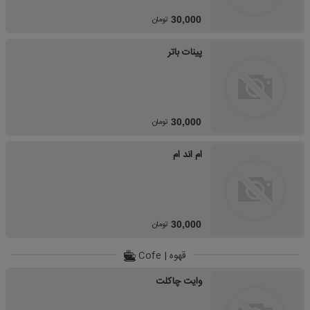
تومان
30,000
پینات باتر
تومان
30,000
ام اند ام
تومان
30,000
قهوه | Cofe
وایت چاکلت