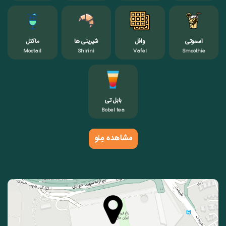
اسموتی
وافل
شیرینی ها
ماکتل
Moctail
Shirini
Vafel
Smoothie
بابل تی
Bobel tea
مشاهده مِنو