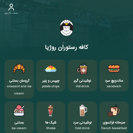
حساب کاربری
کافه رستوران روژیا
ساندویچ سرد
نوشیدنی گرم
چیپس و پنیر
کروسان بستنی
crossant and ice
potato chips
Hot drink
sandwich
cream
صبحانه فرانسوی
نوشیدنی سرد
شیک ها
بستنی
Ice cream
Shake
Cold drink
french breakfast