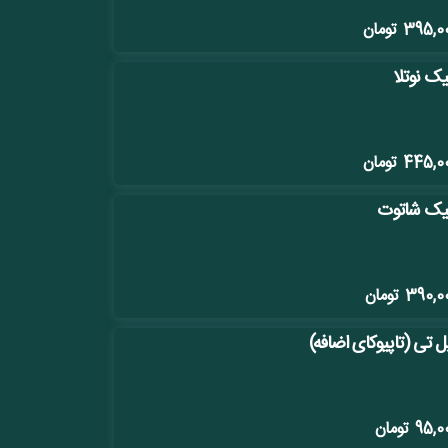
395,0
تومان
ک نوتلا
445,0
تومان
ک شاتوت
390,0
تومان
بل تی (تاپیوکای اضافه)
95,0
تومان