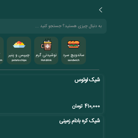
ساندویچ سرد
نوشیدنی گرم
چیپس و پنیر
ک
am
potato chips
Hot drink
sandwich
شیک لوتوس
410,000
تومان
شیک کره بادام زمینی