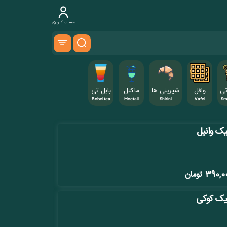
حساب کاربری
تی
وافل
شیرینی ها
ماکتل
بابل تی
Bobel tea
Moctail
Shirini
Vafel
Sm
ک وانیل
390,0
تومان
ک کوکی