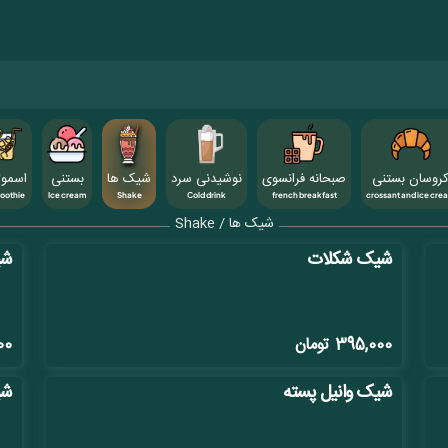
روسان بستنی
صبحانه فرانسوی
نوشیدنی سرد
شیک ها
بستنی
اسمو
oothie
Ice cream
Shake
Cold drink
french breakfast
crossant and ice cre
شیک ها / Shake
شیک شکلات
شی
395,000
تومان
00
شیک وانیل پسته
شی