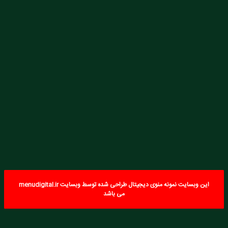
این وبسایت نمونه منوی دیجیتال طراحی شده توسط وبسایت menudigital.ir
می باشد