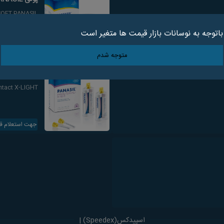
SOFT PANASIL
باتوجه به نوسانات بازار قیمت ها متغیر است
جهت استعلام ق
متوجه شدم
واش X-LIGHT PANASIL
ontact X-LIGHT
جهت استعلام ق
اسپیدکس(Speedex) |