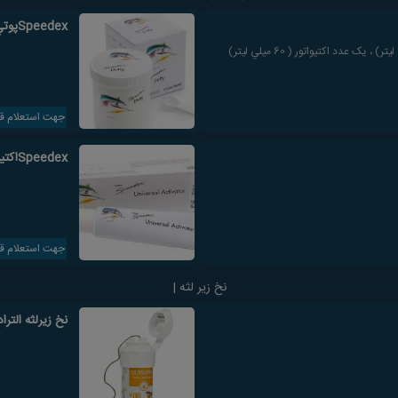
Speedexپوتي ماده قالبگیری
جهت استعلام ق
Speedexاکتيواتور
جهت استعلام ق
نخ زیر لثه |
نخ زیرلثه الترادنت