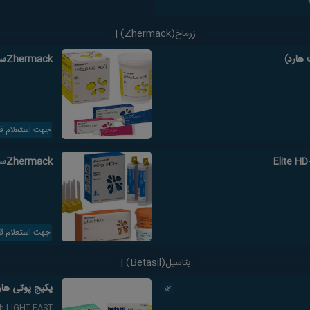
زرماخ(Zhermack) |
Zhermackست قالبگیری سی سیلیکون زتا پلاس (ست سافت)
جهت استعلام ق
Zhermackست ماده قالبگیری آسیلیکون نرمال ست +Elite HD
جهت استعلام ق
بتاسیل(Betasil) |
پکیج پوتی هارد BETASIL +واش  FAST
🌿
sh LIGHT FAST