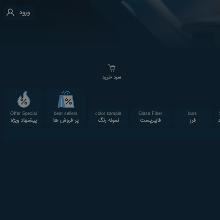
ورود
سبد خرید
Offer Special
best sellers
color sample
Glass Fiber
burs
د
فرز
فایبرپست
نمونه رنگ
پر فروش ها
پیشنهاد ویژه