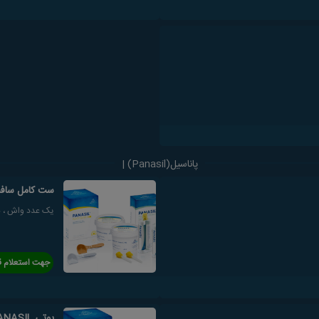
پاناسیل(Panasil) |
ست کامل سافت
یک عدد واش ، ب
جهت استعلام ق
پوتی SOFT PANASIL