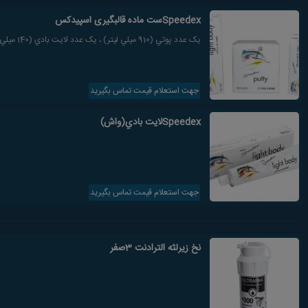
Speedexست ماده قالبگیری اسپیدکس
یک عدد پوتي (910 ميلي ليتر) ، یک عدد لايت بادي (140 ميلي ليتر) ، یک عدد اکتيواتور ( 60 ميلي ليتر)
جهت استعلام قیمت تماس بگیرید
Speedexلايت بادي(واش)
جهت استعلام قیمت تماس بگیرید
نخ زیرلثه الترادنت 3صفر