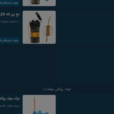
جهت استعلام ق
نخ زیر لثه MULLER سایز00
Easy cord 00
جهت استعلام ق
مواد روکش موقت |
نوک مواد روک
بسته های 50عددی