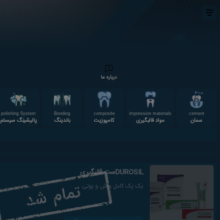
درباره ما
polishing System
Bonding
composite
impression materials
cement
سمان
مواد قالبگیری
کامپوزیت
باندینگ
پالیشینگ سیستم
DUROSILست قالبگیری
یک پک کامل واش و پوتی