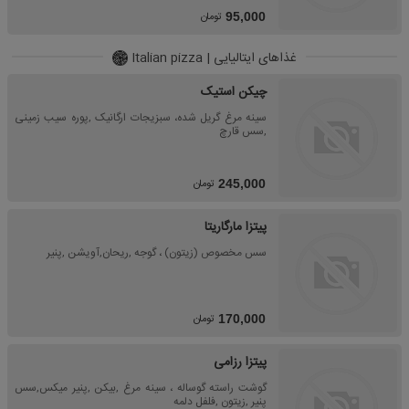
تومان
95,000
غذاهای ایتالیایی | Italian pizza
چیکن استیک
سینه مرغ گریل شده، سبزیجات ارگانیک ,پوره سیب زمینی
,سس قارچ
تومان
245,000
پیتزا مارگاریتا
سس مخصوص (زیتون) ، گوجه ,ریحان,آویشن ,پنیر
تومان
170,000
پیتزا رزامی
گوشت راسته گوساله ، سینه مرغ ,بیکن ,پنیر میکس,سس
پنیر ,زیتون ,فلفل دلمه