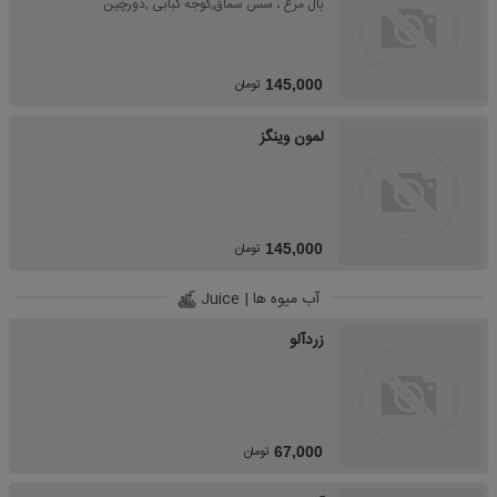
بال مرغ ، سس سماق,گوجه کبابی ,دورچین
تومان
145,000
لمون وینگز
تومان
145,000
آب میوه ها | Juice
زردآلو
تومان
67,000