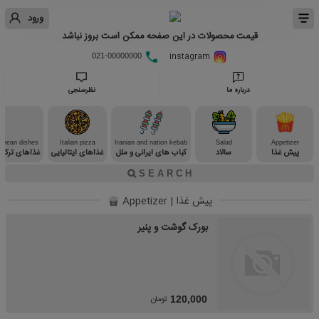
ورود
قیمت محصولات در این صفحه ممکن است بروز نباشد
instagram
021-00000000
درباره ما
نظرسنجی
ranean dishes
Italian pizza
Iranian and nation kebab
Salad
Appetizer
پیش غذا
سالاد
کباب های ایرانی و ملل
غذاهای ایتالیایی
غذاهای ترکی 
پیش غذا | Appetizer
بورک گوشت و پنیر
تومان
120,000