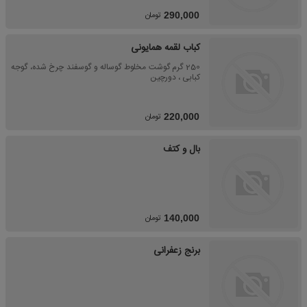
تومان
290,000
کباب لقمه همایونی
250 گرم گوشت مخلوط گوساله و گوسفند چرخ شده، گوجه
کبابی ، دورچین
تومان
220,000
بال و کتف
تومان
140,000
برنج زعفرانی