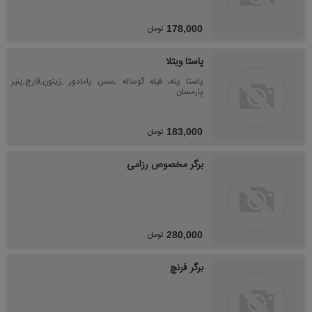
تومان
178,000
پاستا ویتلا
پاستا پنه، فیله گوساله ,سس پامادور ,زیتون,قارچ,پنیر
پارمسان
تومان
183,000
برگر مخصوص رزامی
تومان
280,000
برگر فرنچ