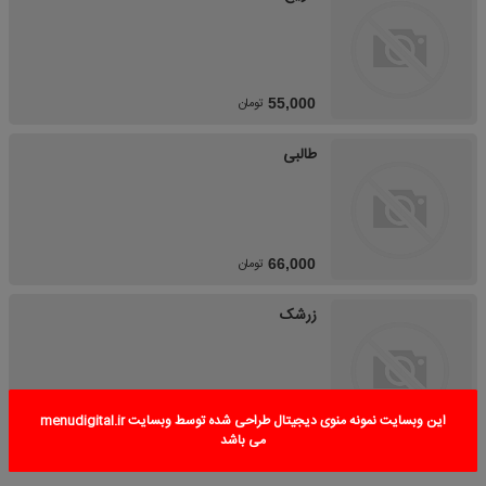
تومان
55,000
طالبی
تومان
66,000
زرشک
این وبسایت نمونه منوی دیجیتال طراحی شده توسط وبسایت menudigital.ir
تومان
67,000
می باشد