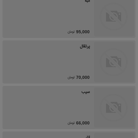
انبه
تومان
95,000
پرتقال
تومان
70,000
سیب
تومان
66,000
انار