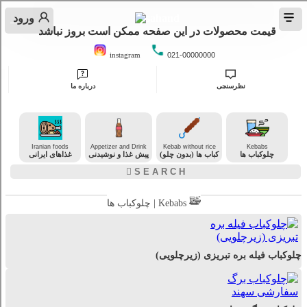
ورود
قیمت محصولات در این صفحه ممکن است بروز نباشد
instagram
021-00000000
نظرسنجی
درباره ما
Iranian foods
Appetizer and Drink
Kebab without rice
Kebabs
چلوکباب ها
کباب ها (بدون چلو)
پیش غذا و نوشیدنی
غذاهای ایرانی
چلوکباب ها | Kebabs
چلوکباب فیله بره تبریزی (زیرچلویی)