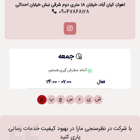
اهواز، کیان آباد، خیابان 18 متری دوم شرقی نبش خیابان احداثی
09047868128
جمعه
آماده سفارش گیری هستیم
فعال
07:00 - 24:00
ش
ی
د
س
چ
پ
ج
با شرکت در نظرسنجی مارا در بهبود کیفیت خدمات رسانی
یاری کنید