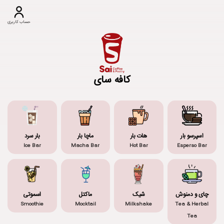
حساب کاربری
کافه سای
اسپرسو بار
هات بار
ماچا بار
بار سرد
Ice Bar
Macha Bar
Hot Bar
Esperso Bar
چای و دمنوش
شیک
ماکتل
اسموتی
Smoothie
Mocktail
Milkshake
Tea & Herbal
Tea