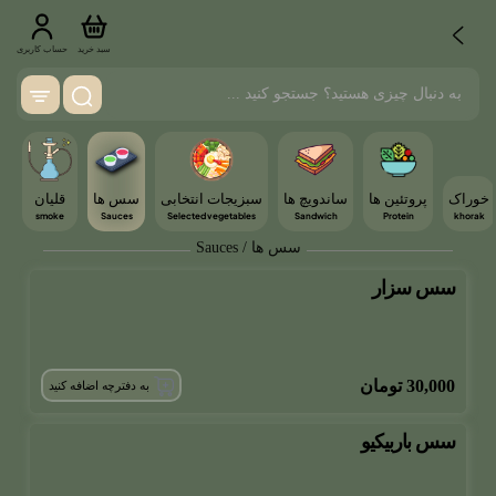
سبد خرید
حساب کاربری
خوراک
پروتئین ها
ساندویچ ها
سبزیجات انتخابی
سس ها
قلیان
smoke
Sauces
Selected vegetables
Sandwich
Protein
khorak
سس ها / Sauces
سس سزار
30,000
تومان
به دفترچه اضافه کنید
سس باربیکیو