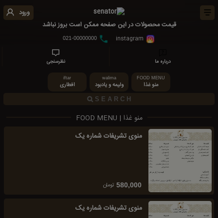
ورود
قیمت محصولات در این صفحه ممکن است بروز نباشد
instagram
021-00000000
درباره ما
نظرسنجی
iftar
walima
FOOD MENU
منو غذا
ولیمه و یادبود
افطاری
منو غذا | FOOD MENU
منوی تشریفات شماره یک
تومان
580,000
منوی تشریفات شماره یک