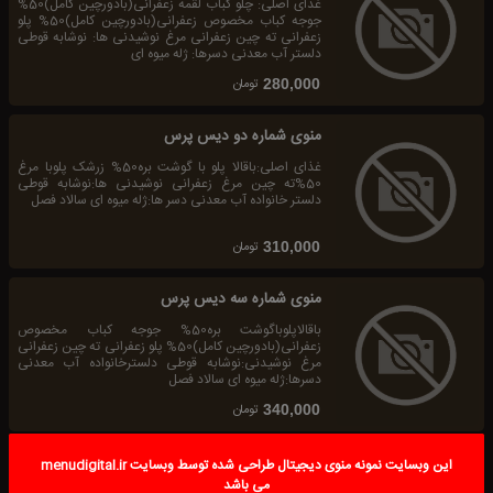
غذای اصلی: چلو کباب لقمه زعفرانی(بادورچین کامل)50%
جوجه کباب مخصوص زعفرانی(بادورچین کامل)50% پلو
زعفرانی ته چین زعفرانی مرغ نوشیدنی ها: نوشابه قوطی
دلستر آب معدنی دسرها: ژله میوه ای
تومان
280,000
منوی شماره دو دیس پرس
غذای اصلی:باقالا پلو با گوشت بره50% زرشک پلوبا مرغ
50%ته چین مرغ زعفرانی نوشیدنی ها:نوشابه قوطی
دلستر خانواده آب معدنی دسر ها:ژله میوه ای سالاد فصل
تومان
310,000
منوی شماره سه دیس پرس
باقالاپلوباگوشت بره50% جوجه کباب مخصوص
زعفرانی(بادورچین کامل)50% پلو زعفرانی ته چین زعفرانی
مرغ نوشیدنی:نوشابه قوطی دلسترخانواده آب معدنی
دسرها:ژله میوه ای سالاد فصل
تومان
340,000
No items were found in this category
این وبسایت نمونه منوی دیجیتال طراحی شده توسط وبسایت menudigital.ir
می باشد
No items were found in this category