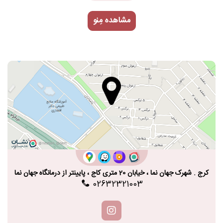
مشاهده مِنو
کرج . شهرک جهان نما ، خیابان 20 متری کاج ، پایینتر از درمانگاه جهان نما
02632321003