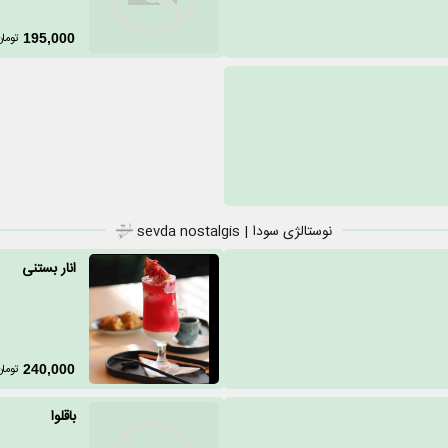
تومان
195,000
نوستالژی سودا | sevda nostalgis
انار بستنی
تومان
240,000
باقلوا