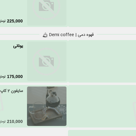
تومان
225,000
قهوه دمی | Demi coffee
یونانی
تومان
175,000
سایفون 2 کاپ
تومان
210,000