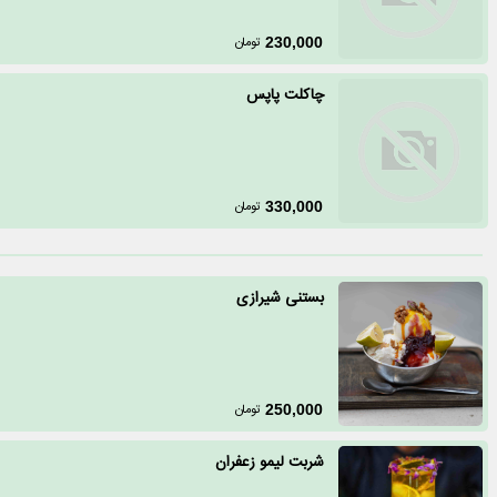
تومان
230,000
چاکلت پاپس
تومان
330,000
بستنی شیرازی
تومان
250,000
شربت لیمو زعفران