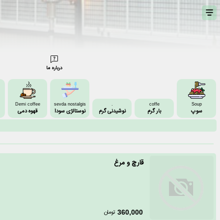
درباره ما
Demi coffee
sevda nostalgis
.
coffe
Soup
سوپ
بار گرم
نوشیدنی گرم
نوستالژی سودا
قهوه دمی
قارچ و مرغ
تومان
360,000