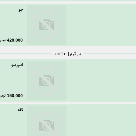
جو
تومان
420,000
بار گرم | coffe
اسپرسو
تومان
150,000
لاته