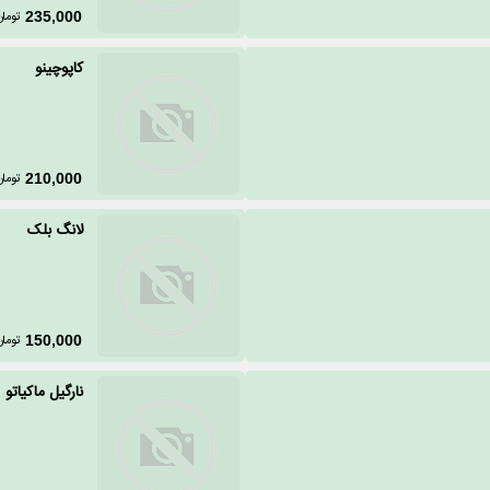
تومان
235,000
کاپوچینو
تومان
210,000
لانگ بلک
تومان
150,000
نارگیل ماکیاتو