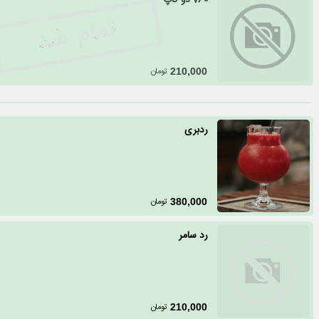
v60 دو کاپ
تومان
210,000
ردبری
تومان
380,000
رد سامر
تومان
210,000