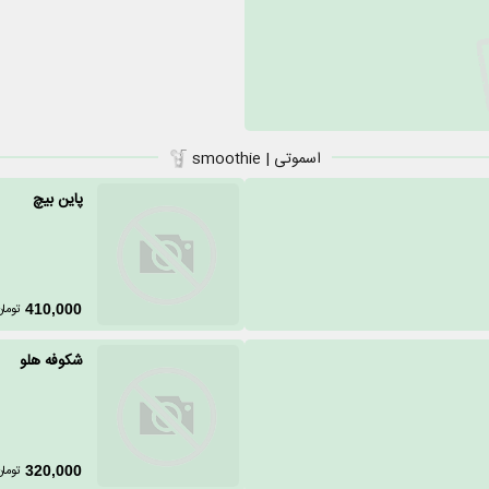
اسموتی | smoothie
پاین بیچ
تومان
410,000
شکوفه هلو
تومان
320,000