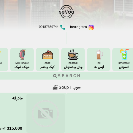
instagram
09187369744
il
Milk shake
cake
hearbal
Ice
smoothie
اسموتی
آیس ها
چای و دمنوش
کیک و دسر
میلک شیک
م
سوپ | Soup
مادرانه
تومان
315,000