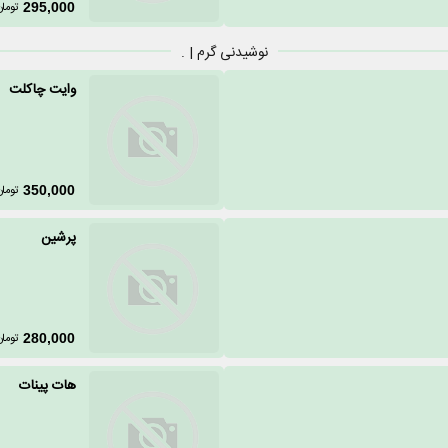
تومان
295,000
نوشیدنی گرم | .
وایت چاکلت
تومان
350,000
پرشین
تومان
280,000
هات پینات