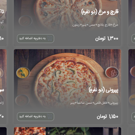
قارچ و مرغ (دو نفره)
تا
گوش
مرغ+قارچ بلانچ+سس+پنیر+زیتون
(1 نظر ثبت شده)
1,300
تومان
10
د
به دفترچه اضافه کنید
پپرونی (دو نفره)
سو
پپرونی+فلفل قلمی+سس سالسا+پنیر
ژام
1,150
تومان
20
د
به دفترچه اضافه کنید