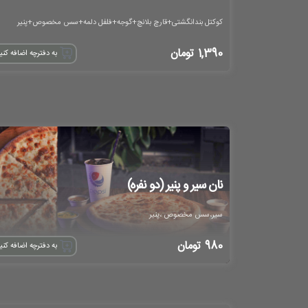
کوکتل بندانگشتی+قارچ بلانچ+گوجه+فلفل دلمه+سس مخصوص+پنیر
1,390
تومان
به دفترچه اضافه کنی
نان سیر و پنیر (دو نفره)
سیر،سس مخصوص ،پنیر
980
تومان
به دفترچه اضافه کنی