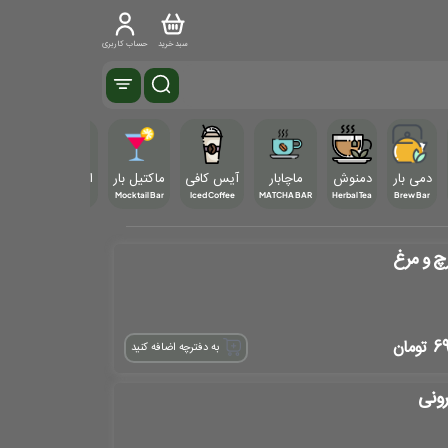
سبد خرید
حساب کاربری
دمی بار
دمنوش
ماچابار
آیس کافی
ماکتیل بار
اسموتی و تیکی بار
Smoothie & Tiki Bar
Mocktail Bar
Iced Coffee
MATCHA BAR
Herbal Tea
Brew Bar
رچ و مرغ
6
تومان
به دفترچه اضافه کنید
رونی