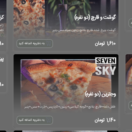
گوشت و قارچ (دو نفره)
کر
د
ژا
گوشت چرخ شده ،قارچ بلانچ،زیتون سیاه،سس،پنیر
دلم
(1 نظر ثبت شده)
1,610
تومان
90
به دفترچه اضافه کنید
پی
90
وجترین (دو نفره)
د
فلفل دلمه+قارچ بلانچ+گوجه گیلاسی+زیتون+کاپاریس+ذرت+سس+پنیر
1,140
تومان
به دفترچه اضافه کنید