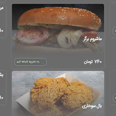
مر
90
د
ماشروم برگر
740
تومان
به دفترچه اضافه کنید
بش
90
د
بال سوخاری