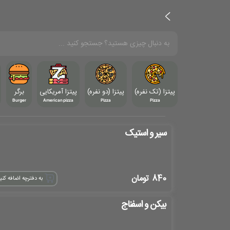
پیتزا (تک نفره)
پیتزا (دو نفره)
پیتزا آمریکایی
برگر
Burger
American pizza
Pizza
Pizza
سیر و استیک
840
تومان
به دفترچه اضافه کنی
بیکن و اسفناج