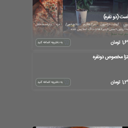
است (دو نفره)
مبون گوشت+ژامبون مرغ+قارچ بلانچ+مرغ مزه دارشده+فلفل
ه+زیتون+سس+پنیر+هات داگ اسلایس شده
1,6
تومان
به دفترچه اضافه کنید
تزا مخصوص دونفره
1,2
تومان
به دفترچه اضافه کنید