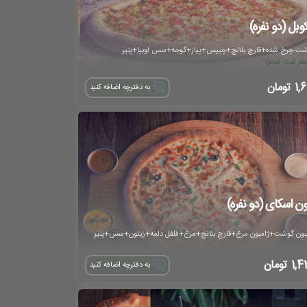
کوبل (دو نفره)
ت چرخ شده+قارچ بلانچ+چیپس+پیاز+گوجه+سس لوبیا+پنیر
1,6
تومان
به دفترچه اضافه کنید
ن اسکای (دو نفره)
بون گوشت+ژامبون مرغ+قارچ بلانچ+مرغ+فلفل دلمه+زیتون+سس+پنیر
1,4
تومان
به دفترچه اضافه کنید