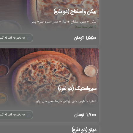
بیکن و اسفناج (دو نفره)
بيكن + بيبى اسفناج + پياز + سس سيرو پنير+ پنير
(1 نظر ثبت شده)
1,550
تومان
به دفترچه اضافه کنی
سیرواستیک (دو نفره)
استیک+قارچ بلانچ+زیتون سیاه+سس سیر+پنیر
1,700
تومان
به دفترچه اضافه کنی
دیتو (دو نفره)