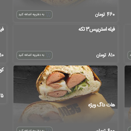
460
تومان
به دفترچه اضافه کنید
فیله استریپس3 تکه
فیل
810
تومان
10
د
به دفترچه اضافه کنید
کو
75
هات داگ ویژه