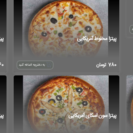
د
پیتزا مخلوط آمریکایی
پی
780
تومان
60
به دفترچه اضافه کنید
پیتزا سون اسکای آمریکایی
پی