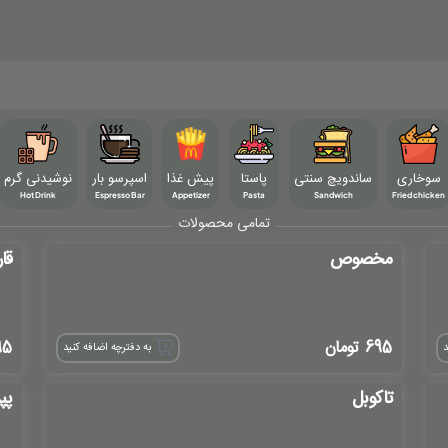
سوخاری
ساندویچ سنتی
پاستا
پیش غذا
اسپرسو بار
نوشیدنی گرم
Hot Drink
Espresso Bar
Appetizer
Pasta
Sandwich
Fried chicken
تمامی محصولات
مخصوص
قا
695
تومان
95
د
به دفترچه اضافه کنید
تاکوبل
پپ