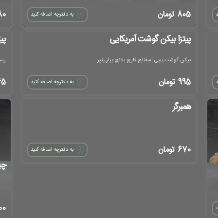
805
تومان
80
د
به دفترچه اضافه کنید
پیتزا بیکن گوشت آمریکایی
پی
بیکن گوشت.بیبی اسفناج.قارچ بلانچ پیاز.پنیر
رست
995
تومان
65
د
به دفترچه اضافه کنید
همبرگر
670
تومان
به دفترچه اضافه کنید
چی
00
د