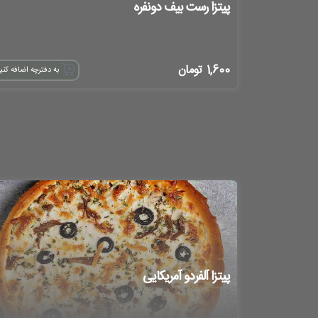
پیتزا رست بیف دونفره
1,600
تومان
به دفترچه اضافه کنی
پیتزا آلفردو آمریکایی