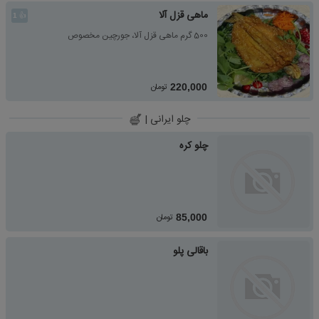
ماهی قزل آلا
👍
1
500 گرم ماهی قزل آلا، جورچین مخصوص
تومان
220,000
چلو ایرانی |
چلو کره
تومان
85,000
باقالی پلو