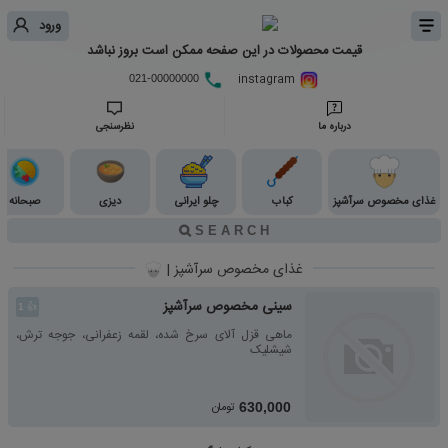
ورود
قیمت محصولات در این صفحه ممکن است بروز نباشد
instagram
021-00000000
درباره ما
نظرسنجی
غذای مخصوص سرآشپز
کباب
چلو ایرانی
دیزی
صبحانه
غذای مخصوص سرآشپز |
سینی مخصوص سرآشپز
👍
1
ماهی قزل آلای سرخ شده، لقمه زعفرانی، جوجه ترش،
شیشلیک
تومان
630,000