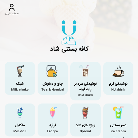
حساب کاربری
کافه بستنی شاد
نوشیدنی گرم
نوشیدنی سرد بر
چای و دمنوش
شیک
پایه قهوه
Milk shake
Tea & Hearbal
Hot drink
Cold drink
دسر بستنی
ویژه های شاد
فراپه
ماکتیل
Mocktail
Frappe
Special
Ice cream