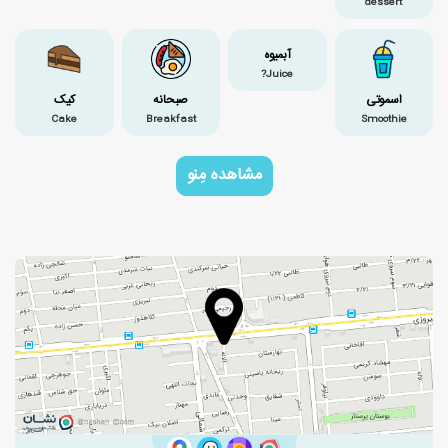
dessert
آبمیوه
Juice?
اسموتی
صبحانه
کیک
Cake
Breakfast
Smoothie
مشاهده مِنو