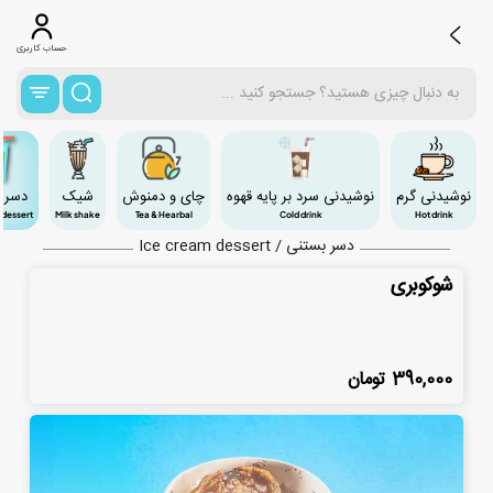
حساب کاربری
نوشیدنی گرم
نوشیدنی سرد بر پایه قهوه
چای و دمنوش
شیک
دسر 
 dessert
Milk shake
Tea & Hearbal
Cold drink
Hot drink
دسر بستنی / Ice cream dessert
شوکوبری
390,000
تومان