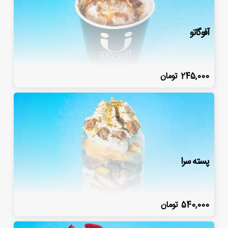
آفوگاتو
245,000
تومان
پسته سرا
540,000
تومان