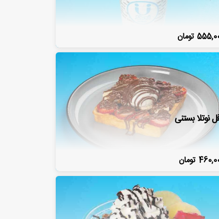
555,0
تومان
فل نوتلا بستنی
460,0
تومان