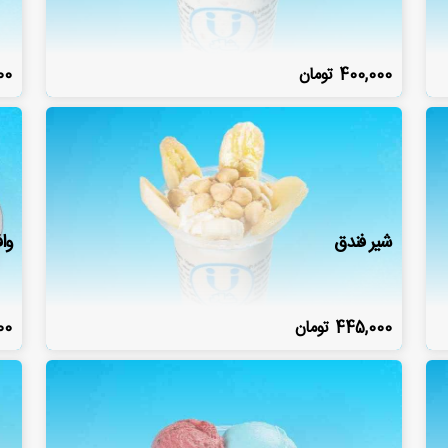
400,000
تومان
00
شیر فندق
وا
445,000
تومان
00