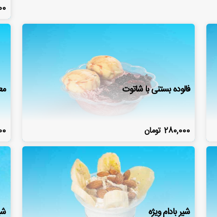
00
فالوده بستنی با شاتوت
مع
280,000
تومان
00
شیر بادام ویژه
شی