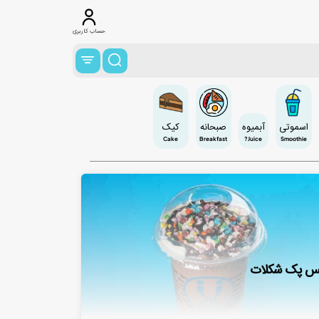
حساب کاربری
اسموتی
آبمیوه
صبحانه
کیک
Cake
Breakfast
Juice?
Smoothie
س پک شکلات