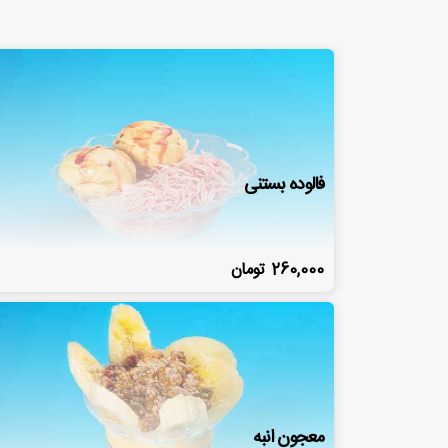
فالوده بستنی
260,000
تومان
معجون انبه