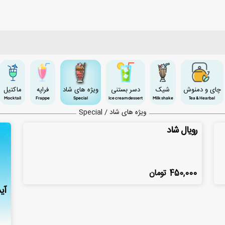
چای و دمنوش
شیک
دسر بستنی
ویژه های شاد
فراپه
ماکتیل
Mocktail
Frappe
Special
Ice cream dessert
Milk shake
Tea & Hearbal
ویژه های شاد / Special
رویال شاد
450,000
تومان
آی