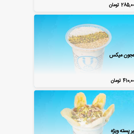
285,0
تومان
جون میکس
410,0
تومان
ر پسته ویژه