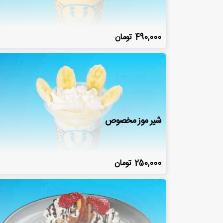
490,000
تومان
شیر موز مخصوص
250,000
تومان