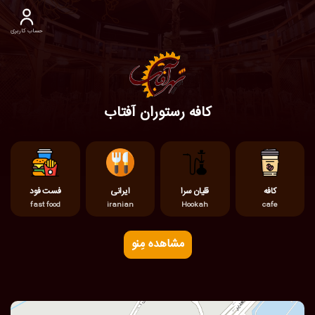
حساب کاربری
کافه رستوران آفتاب
کافه
قلیان سرا
ایرانی
فست فود
fast food
iranian
Hookah
cafe
مشاهده مِنو