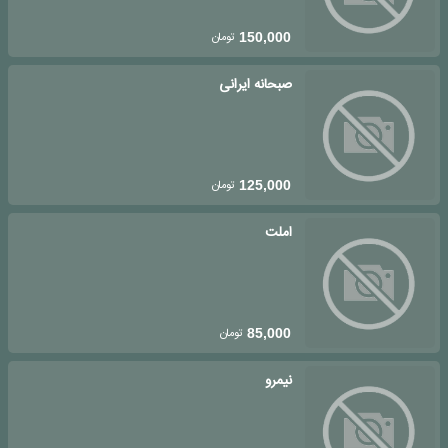
تومان
150,000
صبحانه ایرانی
تومان
125,000
املت
تومان
85,000
نیمرو