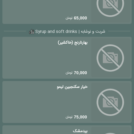
تومان
65,000
شربت و نوشابه | Syrup and soft drinks
بهارنارنج (خاکشیر)
تومان
70,000
خیار سکنجبین لیمو
تومان
75,000
بیدمشک