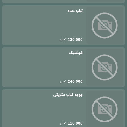
کباب دنده
تومان
130,000
شیشلیک
تومان
240,000
جوجه کباب مکزیکی
تومان
110,000