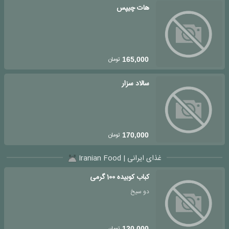
هات چیپس
تومان
165,000
سالاد سزار
تومان
170,000
غذای ایرانی | Iranian Food
کباب کوبیده 100 گرمی
دو سیخ
تومان
120,000