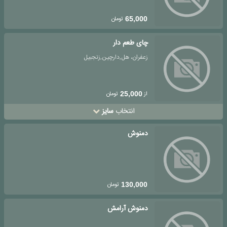
تومان
65,000
چای طعم دار
زعفران، هل,دارچین,زنجبیل
از
تومان
25,000
انتخاب
سایز
دمنوش
تومان
130,000
دمنوش آرامش