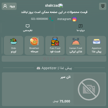
ورود
قیمت محصولات در این صفحه ممکن است بروز نباشد
instagram
021-00000000
درباره ما
نظرسنجی
ks
Ordo
Breakfast
Fast Food
Iranian Food
Appetizer
پیش غذا
غذای ایرانی
فست فود
صبحانه
اوردو
پیش غذا | Appetizer
نان سیر
تومان
75,000