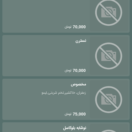
تومان
70,000
نسترن
تومان
70,000
مخصوص
زعفران، خاکشیر,تخم شربتی,لیمو
تومان
75,000
نوشابه بلوکاسل