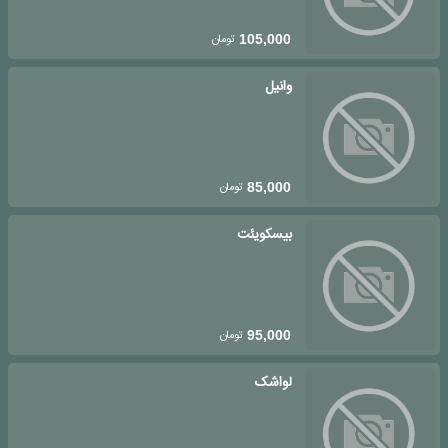
تومان
105,000
وانیل
تومان
85,000
بیسکویئت
تومان
95,000
لواشک