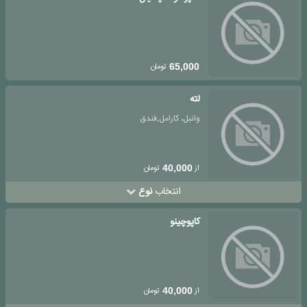
تومان
65,000
لته
وانبل، کارامل,فندق
از
تومان
40,000
انتخاب
نوع
کاپوچینو
از
تومان
40,000