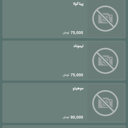
پیناکولا
تومان
75,000
لیموناد
تومان
75,000
موهیتو
تومان
80,000