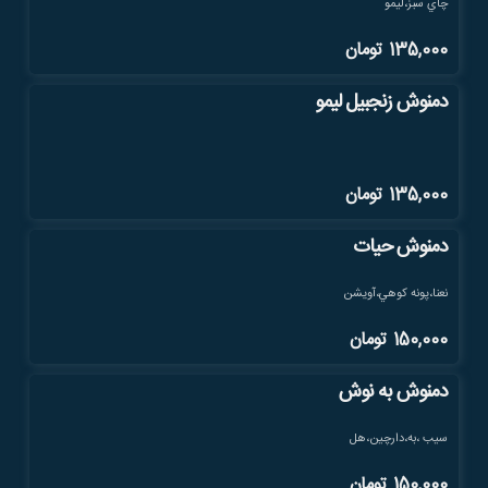
چاي سبز،ليمو
135,000
تومان
دمنوش زنجبيل ليمو
135,000
تومان
دمنوش حیات
نعنا،پونه كوهي،آويشن
150,000
تومان
دمنوش به نوش
سيب ،به،دارچين،هل
150,000
تومان