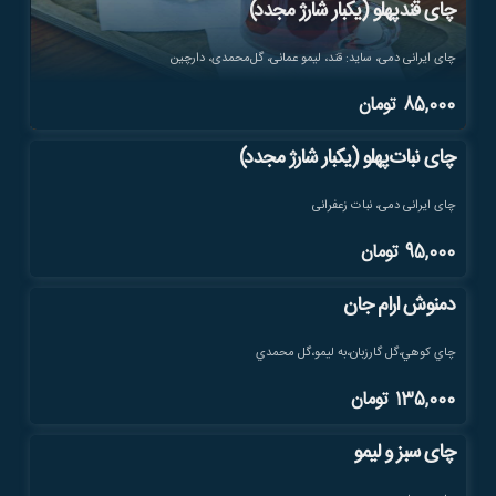
چای قندپهلو (یکبار شارژ مجدد)
چای ایرانی دمی، ساید: قند، لیمو عمانی، گل‌محمدی، دارچین
85,000
تومان
چای نبات‌پهلو (یکبار شارژ مجدد)
چای ایرانی دمی، نبات زعفرانی
95,000
تومان
دمنوش ارام جان
چاي كوهي،گل گارزبان،به ليمو،گل محمدي
135,000
تومان
چای سبز و لیمو