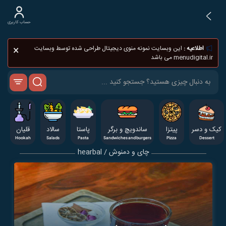
حساب کاربری
×
اطلاعیه :
این وبسایت نمونه منوی دیجیتال طراحی شده توسط وبسایت
menudigital.ir می باشد
کیک و دسر
پيتزا
ساندویچ و برگر
پاستا
سالاد
قلیان
Hookah
Salads
Pasta
Sandwiches and burgers
Pizza
Dessert
چای و دمنوش / hearbal