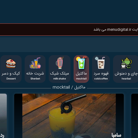
 باشد
چای و دمنوش
قهوه سرد
ماکتیل
میلک شیک
شربت خانه
کیک و دسر
Dessert
Sherbet
milk shake
mocktail
cold coffee
hearbal
ماکتیل / mocktail
سامبا
رد