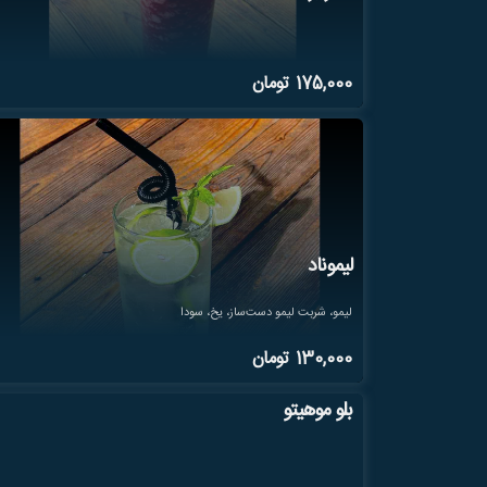
175,000
تومان
لیموناد
لیمو، شربت لیمو دست‌ساز، یخ، سودا
130,000
تومان
بلو موهیتو