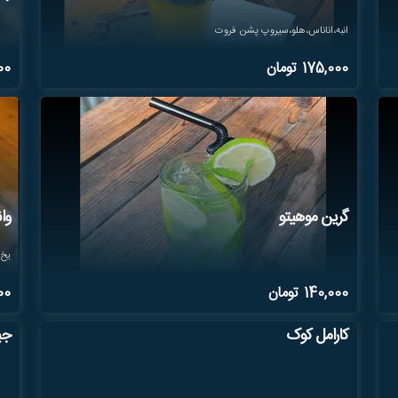
انبه،اناناس،هلو،سيروپ پشن فروت
175,000
تومان
00
گرین موهیتو
وان
یخ،
140,000
تومان
00
کارامل کوک
جی