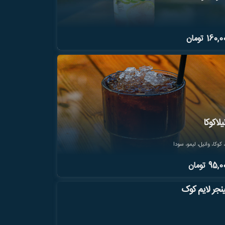
160,0
تومان
یلاکوکا
 کوکا، وانیل، لیمو، سودا
95,0
تومان
نجر لایم کوک