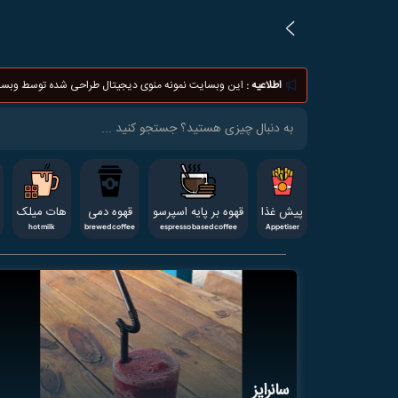
اطلاعیه :
این وبسایت نمونه منوی دیجیتال طراحی شده توسط وبسایت menudigital.ir می
پیش غذا
قهوه بر پایه اسپرسو
قهوه دمی
هات میلک
hot milk
brewed coffee
espresso based coffee
Appetiser
سانرایز