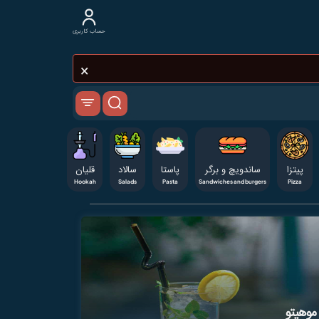
حساب کاربری
×
پيتزا
ساندویچ و برگر
پاستا
سالاد
قلیان
Hookah
Salads
Pasta
Sandwiches and burgers
Pizza
 موهیتو