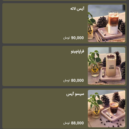
آیس لاته
تومان
90,000
فراپاچینو
تومان
80,000
سیسو آیس
تومان
88,000