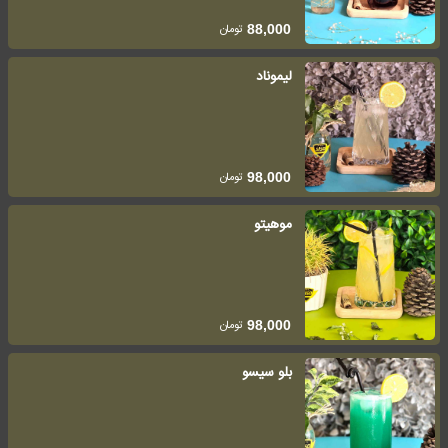
تومان
88,000
لیموناد
تومان
98,000
موهیتو
تومان
98,000
بلو سیسو