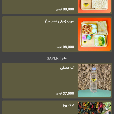
تومان
88,000
سیب زمینی تخم مرغ
تومان
98,000
سایر | SAYER
آب معدنی
تومان
37,000
کیک روز