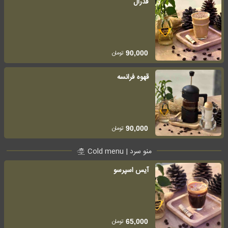
فدرال
تومان
90,000
قهوه فرانسه
تومان
90,000
منو سرد | Cold menu
آیس اسپرسو
تومان
65,000