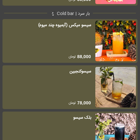
بار سرد | Cold bar
سیسو میکس (آبمیوه چند میوه)
تومان
88,000
سیسوکنجبین
تومان
78,000
بلک سیسو