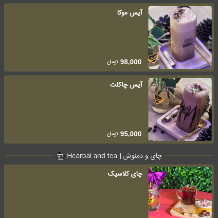
آیس موکا
تومان
98,000
آیس چاکلت
تومان
95,000
چای و دمنوش | Hearbal and tea
چای کلاسیک