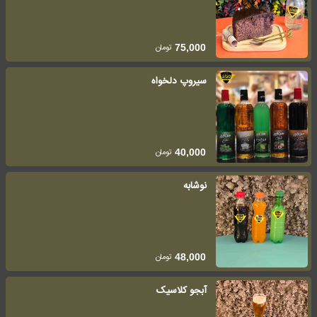
تومان
75,000
سیروپ دلخواه
تومان
40,000
نوشابه
تومان
48,000
آبجو کلاسیک