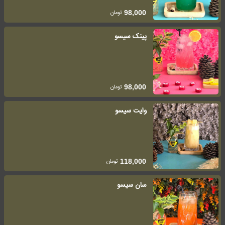
تومان
98,000
پینک سیسو
تومان
98,000
وایت سیسو
تومان
118,000
سان سیسو