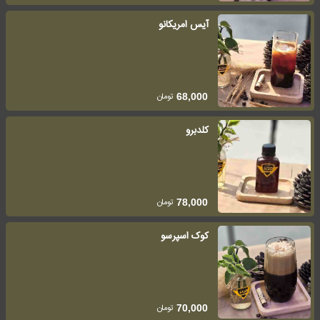
آیس امریکانو
تومان
68,000
کلدبرو
تومان
78,000
کوک اسپرسو
تومان
70,000