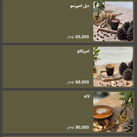
دبل اسپرسو
تومان
65,000
امریکانو
تومان
68,000
لاته
تومان
90,000