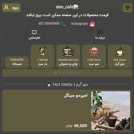
ورود
قیمت محصولات در این صفحه ممکن است بروز نباشد
instagram
021-00000000
درباره ما
نظرسنجی
SOBHANE
Cold bar
Hearbal and tea
Cold menu
Hot menu
منو گرم
منو سرد
چای و دمنوش
بار سرد
صبحانه
منو گرم | Hot menu
اسپرسو سینگل
تومان
48,000