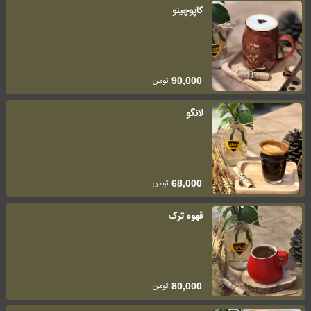
کاپوچینو
تومان
90,000
لانگو
تومان
68,000
قهوه ترک
تومان
80,000