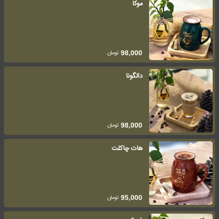
موکا
تومان
98,000
دالگونا
تومان
98,000
هات چاکلت
تومان
95,000