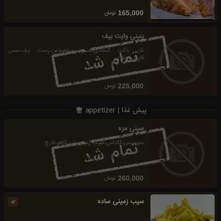
تومان
165,000
پنینی وایت بیف
نان باکت کنجدی،سس مخصوص،رست بیف،سس
قارچ،جعفری
تومان
225,000
پیش غذا | appetizer
سینی مزه
سوسیس،کالباس،سیب زمینی،ترد،کاهو،قارچ
تومان
260,000
سیب زمینی ساده
🌿