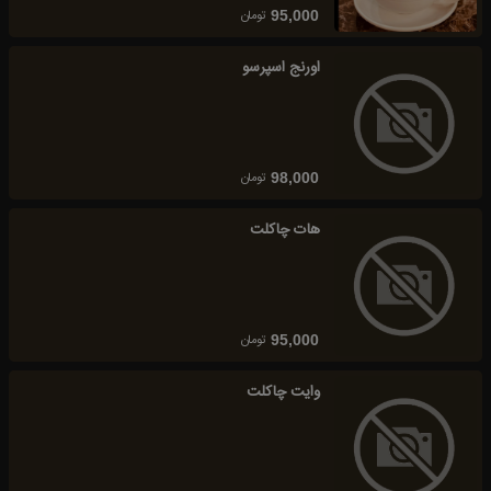
تومان
95,000
اورنج اسپرسو
تومان
98,000
هات چاکلت
تومان
95,000
وایت چاکلت