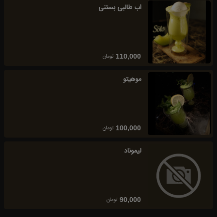
اب طالبی بستنی
تومان
110,000
موهیتو
تومان
100,000
لیموناد
تومان
90,000