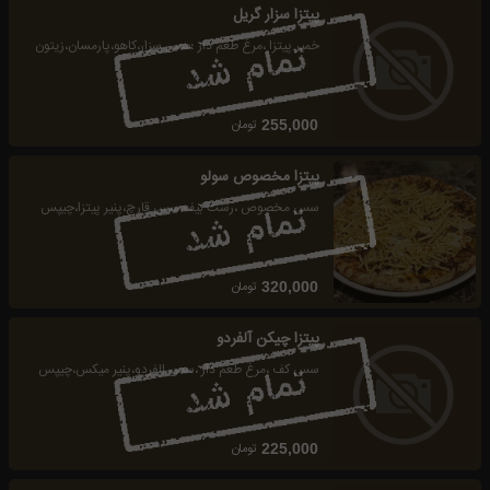
پیتزا سزار گریل
خمیر پیتزا ،مرغ طعم دار ؛سس سزار،کاهو،پارمسان،زیتون
تومان
255,000
پیتزا مخصوص سولو
سس مخصوص ،رست بیف،سس قارچ،پنیر پیتزا،چیپس
تومان
320,000
پیتزا چیکن آلفردو
سس کف ،مرغ طعم دار ،سس الفردو،پنیر میکس،چیپس
تومان
225,000