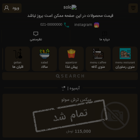
ورود
قیمت محصولات در این صفحه ممکن است بروز نباشد
instagram
021-00000000
درباره ما
نظرسنجی
gelian
salad
appetizer
menu caffee
menu resturant
منوی رستوران
منوی کافه
پیش غذا
سالاد
قلیان ها
نو
آبمیوه |
میکس ترش سولو
تومان
115,000