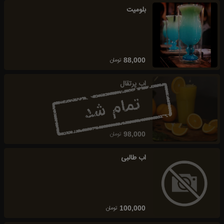
بلومیت
تومان
88,000
اب پرتقال
تومان
98,000
اب طالبی
تومان
100,000