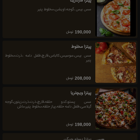
پیتزا مارگاریتا
سس بیس ،گوجه،اویشن،مخلوط پنیر
تومان
190,000
پیتزا مخلوط
سس بیس،سوسیس،کالباس،قارچ،فلفل دلمه ،ذرت،مخلوط
پنیر
تومان
208,000
پیتزا ویچتریا
سس پستو،کدو حلقه،قارچ،ذرت،ذرت،زیتون،گوجه
گیلاسی،فلفل دلمه حلقه،پیاز حلقه،مخلوط پنیر،ماش
تومان
198,000
پیتزا پستو چیکن