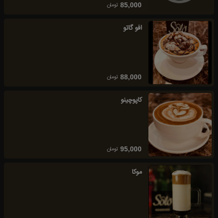
تومان
85,000
افو گاتو
تومان
88,000
کاپوچینو
تومان
95,000
موکا