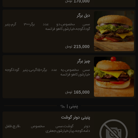
تومان
170,000
دبل برگر
سس مخصوص،دو عدد برگر300 گرم،پنیر
گودا،گوجه،خیارشور،کاهو فرانسه
تومان
215,000
چیز برگر
سس مخصوص،یه عدد برگر150گرمی،پنیر گودا،گوجه
خیارشور،کاهو فرانسه
تومان
165,000
پنینی |
پنینی دونر گوشت
دونر گوشت،سس مخصوص ،قارچ،فلفل
دلمه،گوجه،پیاز،خیارشور،جعفری