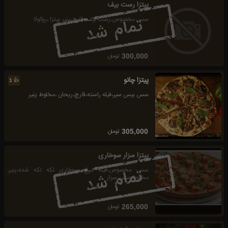
پیتزا رست بیف
سس مخصوص،رست بیف ،قارچ،پنیر پیتزا ،روکولا
تومان
300,000
پیتزا چانو
👍
1
سس بیس سیر،فیله راسته،قارچ،ریحان ،مخلوط پنیر
تومان
305,000
پیتزا سزار سوخاری
سس مخصوص،فیله مرغ سوخاری تکه تکه شده،پنیر
مخلوط،سس سزار
تومان
265,000