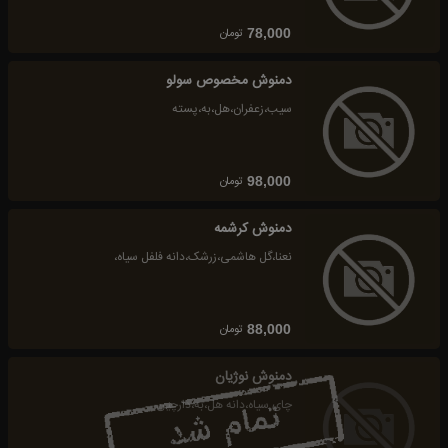
تومان
78,000
دمنوش مخصوص سولو
سیب،زعفران،هل،به،پسته
تومان
98,000
دمنوش کرشمه
نعنا،گل هاشمی،زرشک،دانه فلفل سیاه،
تومان
88,000
دمنوش نوژیان
چای سیاه،دانه هل،به،دارچین