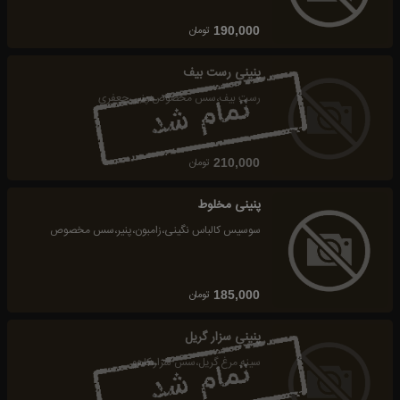
تومان
190,000
پنینی رست بیف
رست بیف،سس مخصوص،پنیر ،جعفری
تومان
210,000
پنینی مخلوط
سوسیس کالباس نگینی،زامبون،پنیر،سس مخصوص
تومان
185,000
پنینی سزار گریل
سینه مرغ گریل،سس سزار،کاهو