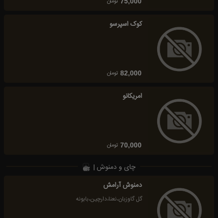
تومان
75,000
کوک اسپرسو
تومان
82,000
امریکانو
تومان
70,000
چای و دمنوش |
دمنوش آرامش
گل گاوزبان،نعنا،دارچین،بابونه