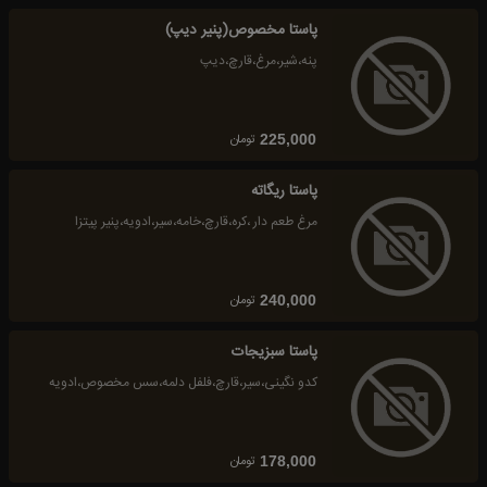
پاستا مخصوص(پنیر دیپ)
پنه،شیر،مرغ،قارچ،دیپ
تومان
225,000
پاستا ریگاته
مرغ طعم دار ،کره،قارچ،خامه،سیر،ادویه،پنیر پیتزا
تومان
240,000
پاستا سبزیجات
کدو نگینی،سیر،قارچ،فلفل دلمه،سس مخصوص،ادویه
تومان
178,000