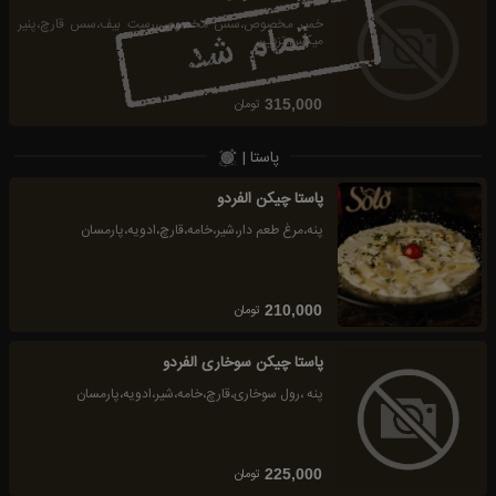
خمیر مخصوص،سس مخصوص،رست بیف،سس قارچ،پنیر
میکس،تزیین
تومان
315,000
پاستا |
پاستا چیکن الفردو
پنه،مرغ طعم دار،شیر،خامه،قارچ،ادویه،پارمسان
تومان
210,000
پاستا چیکن سوخاری الفردو
پنه ،رول سوخاری،قارچ،خامه،شیر،ادویه،پارمسان
تومان
225,000