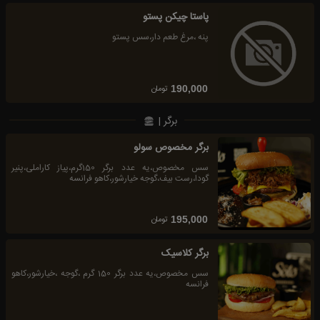
پاستا چیکن پستو
پنه ،مرغ طعم دار،سس پستو
تومان
190,000
برگر |
برگر مخصوص سولو
سس مخصوص،یه عدد برگر 150گرم،پیاز کاراملی،پنیر
گودا،رست بیف،گوجه خیارشور،کاهو فرانسه
تومان
195,000
برگر کلاسیک
سس مخصوص،یه عدد برگر 150 گرم ،گوجه ،خیارشور،کاهو
فرانسه