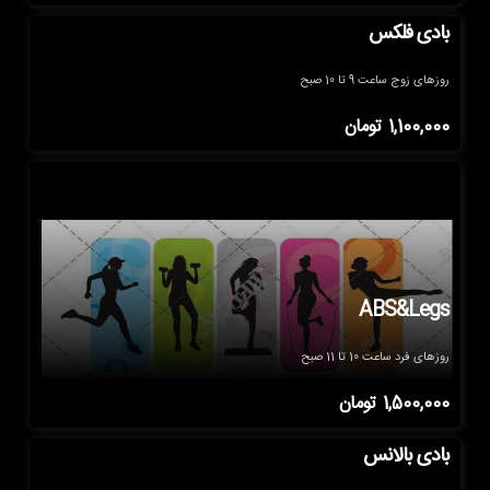
بادی فلکس
روزهای زوج ساعت 9 تا 10 صبح
1,100,000
تومان
ABS&Legs
روزهای فرد ساعت 10 تا 11 صبح
1,500,000
تومان
بادی بالانس