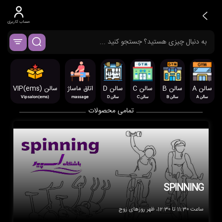
حساب کاربری
سالن A
سالن B
سالن C
سالن D
اتاق ماساژ
سالن VIP(ems)
سالن A
سالن B
سالن C
سالن D
‌massage
Vip salon(ems)
تمامی محصولات
SPINNING
ساعت 11:30 تا 12:30، ظهر روزهای زوج