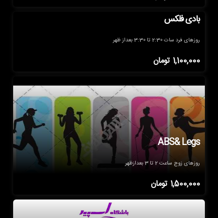
بادی فلکس
روزهای فرد سات 2:30 تا 3:30 بعداز ظهر
1,100,000
تومان
ABS& Legs
روزهای زوج ساعت 2 تا 3 بعدازظهر
1,500,000
تومان