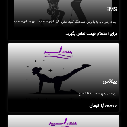
EMS
جهت رزرو تایم با پذیرش هماهنگ کنید، تلفن :08338366159 --- 08338393712
برای استعلام قیمت تماس بگیرید
پیلاتس
روزهای زوج ساعت 8 تا 9 صبح
1,100,000
تومان