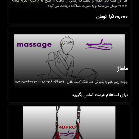
هر روز هفته بجز جمعه و تعطیلات رسمی از ساعت 8 صبح تا 8 شب .تعرفه برنامه
300000تومان می باشد و به صورت جداگانه دریافت می گردد.
1,500,000
تومان
ماساژ
جهت رزرو تایم با پذیرش هماهنگ کنید، تلفن : 08338366159 --- 08338393712
برای استعلام قیمت تماس بگیرید