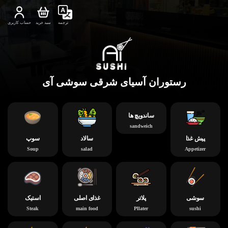
ترجمه
سبد خرید
حساب کاربری
رستوران آسیای شرقی سوشی آی
ساندویچ ها
sandweich
پیش غذا
سالاد
سوپ
Soup
salad
Appetizer
سوشی
پلاتر
غذای اصلی
استیک
Steak
main food
Pllater
sushi