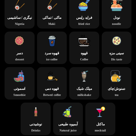
نودل
فراید رایس
ماکی / تماکی
نیگری / ساشیمی
Nigeria
Maki
fried rice
noodle
سینی مزه
قهوه
قهوه سرد
دسر
dessert
ice coffee
Coffee
Dis taste
دمنوش/چای
میلک شیک
قهوه دمی
اسموتی
Smoothie
Brewed coffee
milkshake
tea
ماکتل
آبمیوه طبیعی
نوشیدنی
Drinks
Natural juice
mocktail