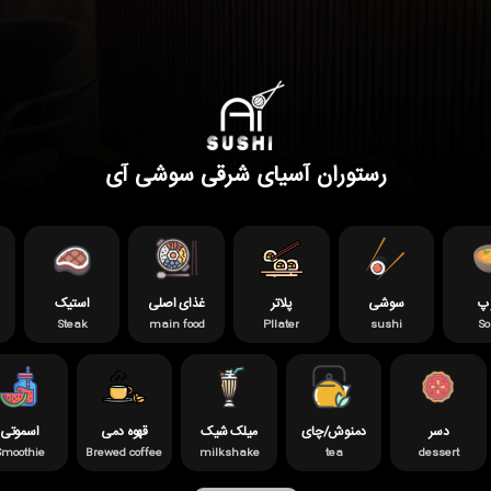
رستوران آسیای شرقی سوشی آی
پ
سوشی
پلاتر
غذای اصلی
استیک
Steak
main food
Pllater
sushi
S
دسر
دمنوش/چای
میلک شیک
قهوه دمی
اسموتی
Smoothie
Brewed coffee
milkshake
tea
dessert