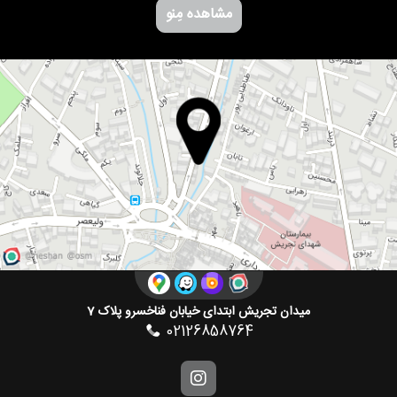
مشاهده مِنو
میدان تجریش ابتدای خیابان فناخسرو پلاک 7
02126858764