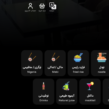
ترجمه
سبد خرید
حساب کاربری
نودل
فراید رایس
ماکی / تماکی
نیگری / ساشیمی
Nigeria
Maki
fried rice
noodle
ماکتل
آبمیوه طبیعی
نوشیدنی
Drinks
Natural juice
mocktail