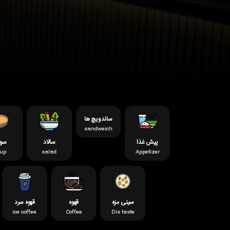
ساندویچ ها
sandweich
پیش غذا
سالاد
سو
oup
salad
Appetizer
سینی مزه
قهوه
قهوه سرد
ice coffee
Coffee
Dis taste