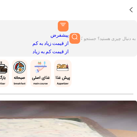
پیشفرض
از قیمت زیاد به کم
از قیمت کم به زیاد
پیش غذا
غذای اصلی
صبحانه
بارگ
t bar
breakfast
main course
Appetizer