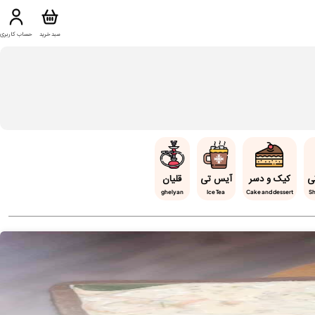
سبد خرید
حساب کاربری
ی
کیک و دسر
آیس تی
قلیان
ghelyan
Ice Tea
Cake and dessert
Sh