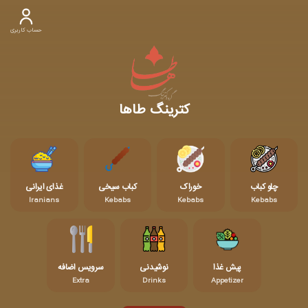
حساب کاربری
کترینگ طاها
چلو کباب
خوراک
کباب سیخی
غذای ایرانی
Iranians
Kebabs
Kebabs
Kebabs
پیش غذا
نوشیدنی
سرویس اضافه
Extra
Drinks
Appetizer