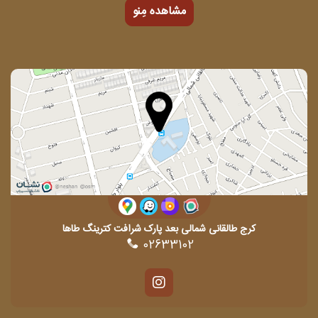
مشاهده مِنو
کرج طالقانی شمالی بعد پارک شرافت کترینگ طاها
02633102