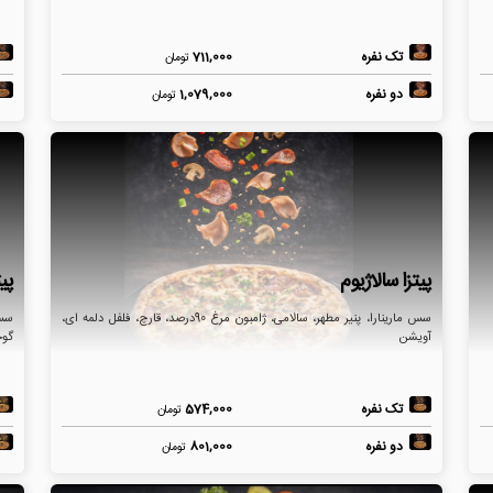
تک نفره
711,000
تومان
دو نفره
1,079,000
تومان
پیتزا سالاژیوم
پی
سس مارینارا، پنیر مطهر، سالامی، ژامبون مرغ 90درصد، قارچ، فلفل دلمه ای،
سس 
آویشن
گوج
تک نفره
574,000
تومان
دو نفره
801,000
تومان