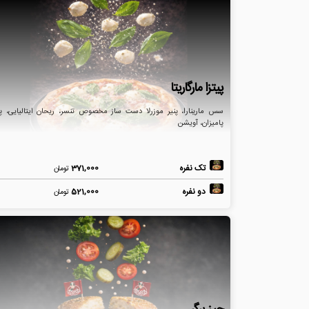
پیتزا مارگاریتا
سس مارینارا، پنیر موزرلا دست ساز مخصوص تنسر، ریحان ایتالیایی، پن
پامیزان، آویشن
تک نفره
371,000
تومان
دو نفره
521,000
تومان