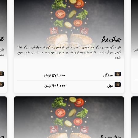
چیکن برگر
کل
نان برگر، سس برگر مخصوص تنسر، کاهو فرانسوی، گوجه، خیارشور، برگر 150
یر
گرمی مرغ مزه دار شده، پنیر چدار ورقه ای، سس آلفردو، سیب زمینی 8 پر سرخ
دست
شده
سینگل
579,000
تومان
دبل
929,000
تومان