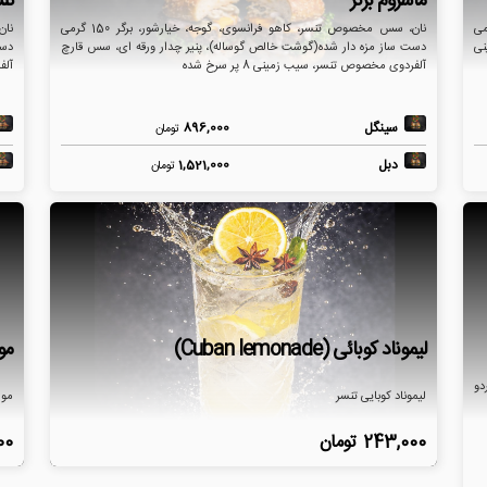
ماشروم برگر
تنس
جه، خیارشور، برگر 150 گرمی
نان، سس مخصوص تنسر، کاهو فرانسوی، گوجه، خیارشور، برگر 150 گرمی
نی
دست ساز مزه دار شده(گوشت خالص گوساله)، پنیر چدار ورقه ای، سس قارچ
دست
آلفردوی مخصوص تنسر، سیب زمینی 8 پر سرخ شده
آلف
سینگل
896,000
تومان
دبل
1,521,000
تومان
لیموناد کوبائی (Cuban lemonade)
موهی
دو
لیموناد کوبایی تنسر
موه
243,000
تومان
00