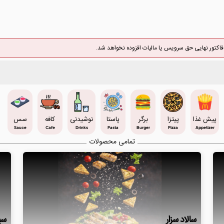
اکتور نهایی حق سرویس یا مالیات افزوده نخواهد شد.
پیش غذا
پیتزا
برگر
پاستا
نوشیدنی
کافه
سس
Sauce
Cafe
Drinks
Pasta
Burger
Pizza
Appetizer
تمامی محصولات
سالاد سزار
سی