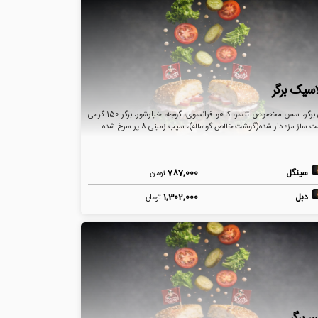
اسیک برگر
نان برگر، سس مخصوص تنسر، کاهو فرانسوی، گوجه، خیارشور، برگر 150 گرمی
 ساز مزه دار شده(گوشت خالص گوساله)، سیب زمینی 8 پر سرخ شده
سینگل
787,000
تومان
دبل
1,302,000
تومان