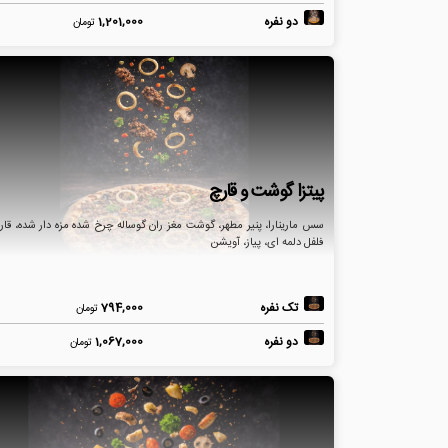
دو نفره
1,201,000
تومان
پیتزا گوشت و قارچ
سس مارینارا، پنیر مطهر، گوشت مغز ران گوساله چرخ شده مزه دار شده، قار
فلفل دلمه ای، پیاز، آویشن
تک نفره
794,000
تومان
دو نفره
1,067,000
تومان