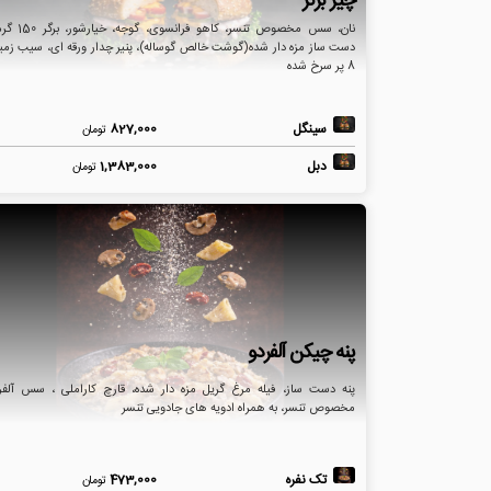
چیز برگر
نان، سس مخصوص تنسر، کاهو فرانسوی، گو
دست ساز مزه دار شده(گوشت خالص گوساله)، پنیر چدار ورقه ای، سیب زمی
8 پر سرخ شده
سینگل
827,000
تومان
دبل
1,383,000
تومان
پنه چیکن آلفردو
پنه دست ساز، فیله مرغ گریل مزه دار شده، قارچ کاراملی ، سس آلفر
مخصوص تنسر، به همراه ادویه های جادویی تنسر
تک نفره
473,000
تومان