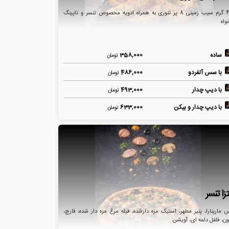
420 گرم سیب زمینی 8 پر تنوری به همراه ادویه مخصوص تنسر و تاپینگ
واه
ساده
358,000
تومان
با سس آلفردو
486,000
تومان
با دیپ چدار
493,000
تومان
با دیپ چدار و بیکن
633,000
تومان
زا تنسر
مارینارا، پنیر مطهر، استیک مزه دارشده، فیله مرغ مزه دار شده، قارچ،
ون، فلفل دلمه ای، آویشن