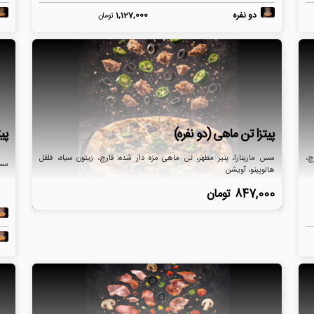
دو نفره
1,127,000
تومان
پیتزا تن ماهی (دو نفره)
پی
چ،
سس مارینارا، پنیر مطهر، تن ماهی مزه دار شده، قارچ، زیتون سیاه، فلفل
سس 
هالوپینو، آویشن
847,000
تومان