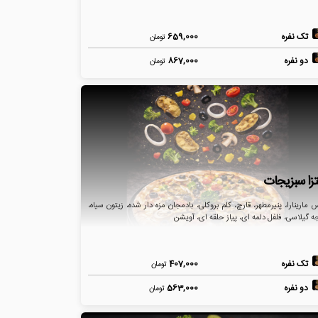
تک نفره
659,000
تومان
دو نفره
867,000
تومان
تزا سبزیجات
مارینارا، پنیرمطهر، قارچ، کلم بروکلی، بادمجان مزه دار شده، زیتون سیاه،
ه گیلاسی، فلفل دلمه ای، پیاز حلقه ای، آویشن
تک نفره
407,000
تومان
دو نفره
563,000
تومان