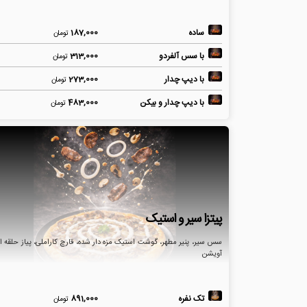
ساده
187,000
تومان
با سس آلفردو
313,000
تومان
با دیپ چدار
273,000
تومان
با دیپ چدار و بیکن
483,000
تومان
پیتزا سیر و استیک
سس سیر، پنیر مطهر، گوشت استیک مزه دار شده، قارچ کاراملی، پیاز حلقه ا
آویشن
تک نفره
891,000
تومان