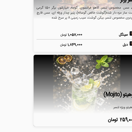
ر برگر
نان، سس مخصوص تنسر، کاهو فرانسوی، گوجه، خیارشور، برگر 150 گرمی
 ساز مزه دار شده(گوشت خالص گوساله)، پنیر چدار ورقه ای، سس قارچ
ردوی مخصوص تنسر، بیکن گوشت، سیب زمینی 8 پر سرخ شده
سینگل
1,057,000
تومان
دبل
1,849,000
تومان
تو (Mojito)
یتو ویژه تنسر
259,0
تومان