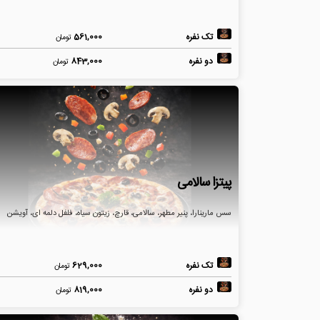
تک نفره
561,000
تومان
دو نفره
843,000
تومان
پیتزا سالامی
سس مارینارا، پنیر مطهر، سالامی، قارچ، زیتون سیاه، فلفل دلمه ای، آویشن
تک نفره
629,000
تومان
دو نفره
819,000
تومان