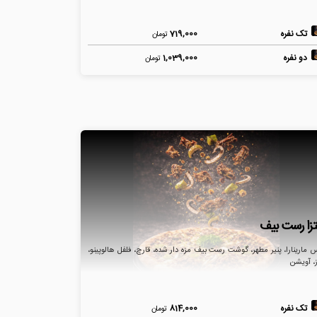
تک نفره
719,000
تومان
دو نفره
1,039,000
تومان
تزا رست بیف
مارینارا، پنیر مطهر، گوشت رست بیف مزه دار شده، قارچ، فلفل هالوپینو،
ز، آویشن
تک نفره
814,000
تومان