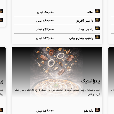
ساده
157,000
تومان
با سس آلفردو
283,000
تومان
با دیپ چدار
243,000
تومان
با دیپ چدار و بیکن
453,000
تومان
پیتزا استیک
پی
ی،
سس مارینارا، پنیر مطهر، گوشت استیک مزه دار شده، قارچ کاراملی، پیاز حلقه
سس 
ای، آویشن
پیا
تک نفره
829,000
تومان