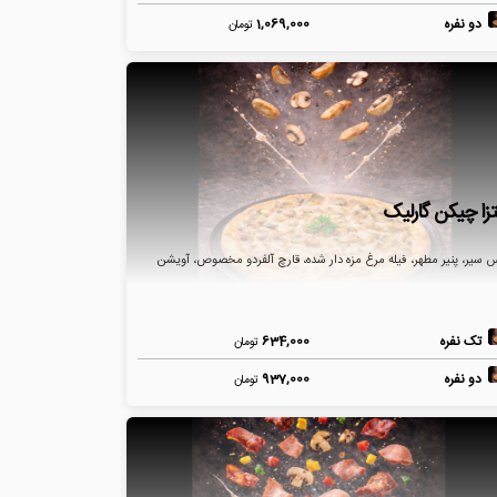
دو نفره
1,069,000
تومان
تزا چیکن گارلیک
سیر، پنیر مطهر، فیله مرغ مزه دار شده، قارچ آلفردو مخصوص، آویشن
تک نفره
634,000
تومان
دو نفره
937,000
تومان