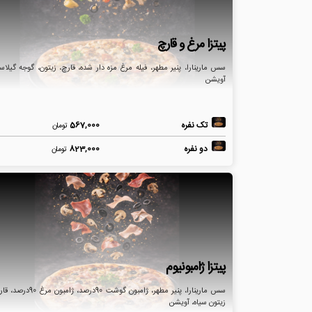
پیتزا مرغ و قارچ
سس مارینارا، پنیر مطهر، فیله مرغ مزه دار شده، قارچ، زیتون، گوجه گیلاس
آویشن
تک نفره
567,000
تومان
دو نفره
823,000
تومان
پیتزا ژامبونیوم
سس مارینارا، پنیر مطهر، ژامبون گوشت 90درصد، ژامبون مر
زیتون سیاه، آویشن