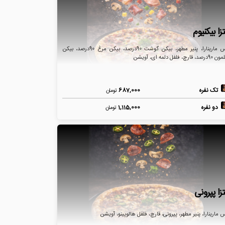
زا بیکنیوم
سس مارینارا، پنیر مطهر، بیکن گوشت 90درصد، بیکن مرغ 90درصد، بیکن
، قارچ، فلفل دلمه ای، آویشن
تک نفره
687,000
تومان
دو نفره
1,115,000
تومان
تزا پپرونی
مارینارا، پنیر مطهر، پپرونی، قارچ، فلفل هالوپینو، آویشن