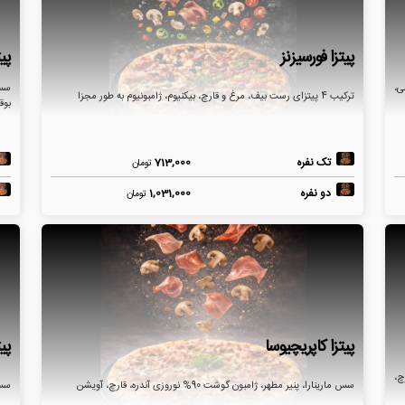
پیتزا فورسیزنز
پیت
ی،
ترکیب 4 پیتزای رست بیف، مرغ و قارچ، بیکنیوم، ژامبونیوم به طور مجزا
بوقلمون 90درصد
تک نفره
713,000
تومان
دو نفره
1,031,000
تومان
پیتزا کاپریچیوسا
پی
غ 90درصد، قارچ،
سس مارینارا، پنیر مطهر، ژامبون گوشت 90% نوروزی آندره، قارچ، آویشن
سس 