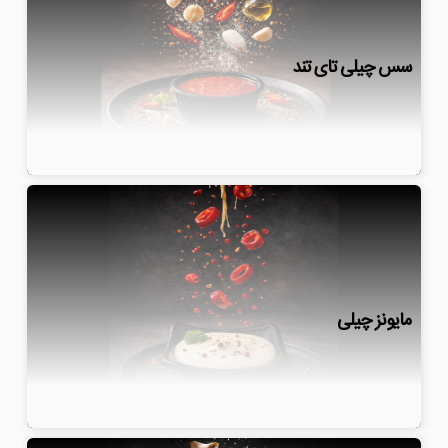
سس چیلی تای تند
مایونز چیلی