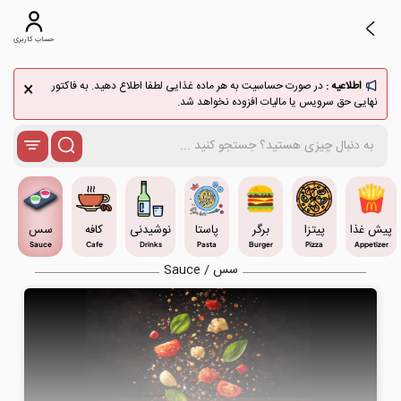
حساب کاربری
×
اطلاعیه :
در صورت حساسیت به هر ماده غذایی لطفا اطلاع دهید. به فاکتور
نهایی حق سرویس یا مالیات افزوده نخواهد شد.
پیش غذا
پیتزا
برگر
پاستا
نوشیدنی
کافه
سس
Sauce
Cafe
Drinks
Pasta
Burger
Pizza
Appetizer
سس / Sauce