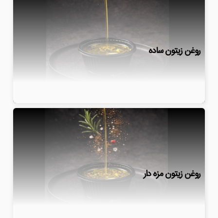
روغن زیتون ساده
روغن زیتون مزه دار