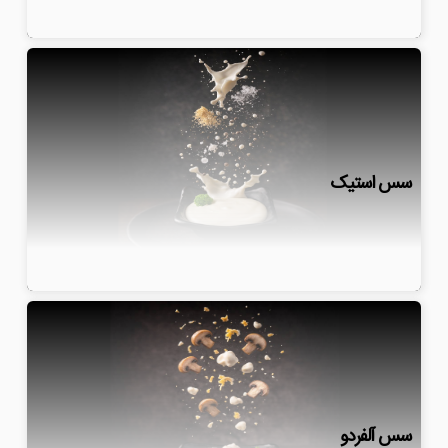
سس استیک
سس آلفردو