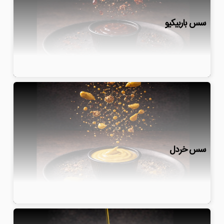
سس باربیکیو
سس خردل