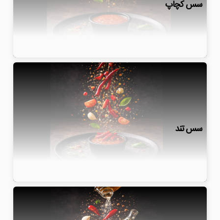
سس کچاپ
سس تند