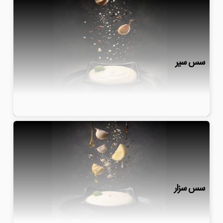
سس سیر
سس سزار