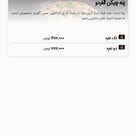
پنه چیکن آلفردو
پنه دست ساز، فیله مرغ گریل مزه دار شده، قارچ کاراملی ، سس آلفردو مخصوص تنسر،
به همراه ادویه های جادویی تنسر
تک نفره
473,000
تومان
دو نفره
773,000
تومان