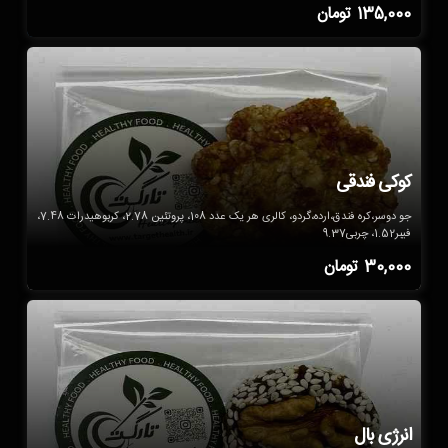
135,000
تومان
کوکی فندقی
جو دوسر،کره فندق،ارده،گردو، کالری هر یک عدد 108، پروتئین 2.78، کربوهیدرات 7.48،
فیبر1.52، چربی9.37
30,000
تومان
انرژی بال