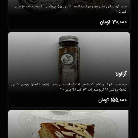
خرما،کره بادام زمینی،جودوسر،گردو،کنجد، کالری 55 پروتئین 1 کربوهیدرات 10 چربی 1
فیبر 1.5
30,000
تومان
گرانولا
جودوسر،بادام،گردو،تخم کدو،تخم آفتابگردان،عسل،روغن زیتون اکسترا ورجن کالری
585-پروتئین18 کربوهیدرات 34 فیبر9.6 چربی 40
155,000
تومان