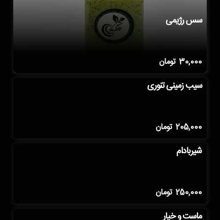
سس رژیمی
30,000
تومان
سیب زمینی تنوری
205,000
تومان
شیربادام
250,000
تومان
ماست و خیار