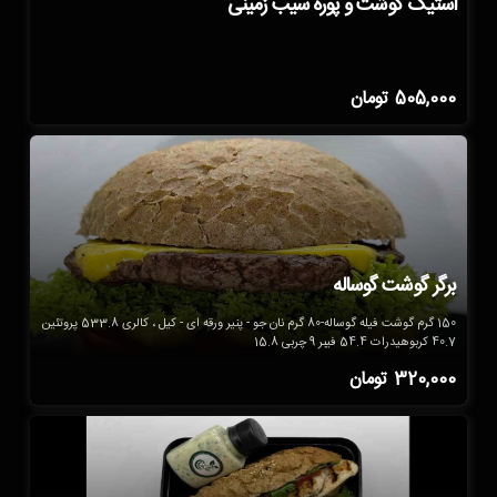
استیک گوشت و پوره سیب زمینی
505,000
تومان
برگر گوشت گوساله
150 گرم گوشت فیله گوساله-80 گرم نان جو - پنیر ورقه ای - کیل ، کالری 533.8 پروتئین
40.7 کربوهیدرات 54.4 فیبر 9 چربی 15.8
320,000
تومان