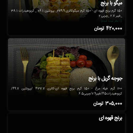
میگو با برنج
150 گرم برنج قهوه ای - 150 گرم میگوکالری 279.9_ پروتئین 26.1 _ کربوهیدرات 38.1
_فیبر 2.7 _چربی 2
(1 نظر ثبت شده)
420,000
تومان
جوجه گریل با برنج
200 گرم فیله مرغ - 150 گرم برنج قهوه ای-کالری 437.7 /پروتئین 49.7/
کربوهیدرات45/فیبر2.9/چربی6.5
305,000
تومان
برنج قهوه ای