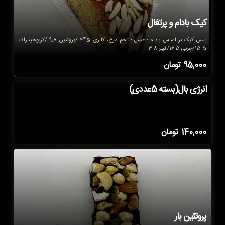
کیک بادام و پرتغال
بیس کیک بر اساس بادام - عسل - تخم مرغ، کالری 245 /پروتئین 9.8 /کربوهیدرات
15.5/چربی 16.5/فیبر 3.8
95,000
تومان
انرژی بال(بسته 5عددی)
140,000
تومان
پروتئین بار