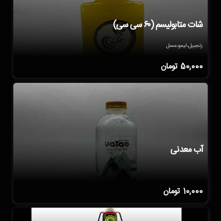
شات متابولیسم (۶۰ سی سی)
زنجبیل،لیمو،عسل
50,000
تومان
آب معدنی
10,000
تومان