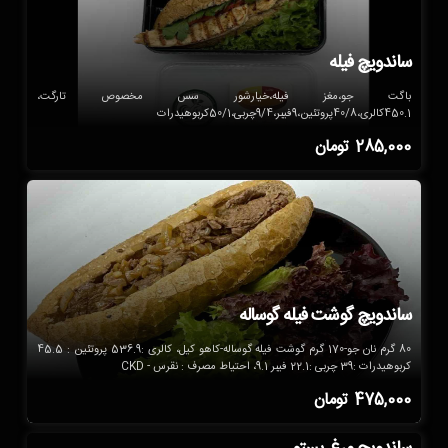
ساندویچ فیله
باگت جو،مغز فیله،خیارشور سس مخصوص تارگت،
450.1کالری،40/8پروتئین،9فیبر،9/4چربی،50/1کربوهیدرات
285,000
تومان
ساندویچ گوشت فیله گوساله
80 گرم نان جو-170 گرم گوشت فیله گوساله-کاهو کیل، کالری :536.9 پروتئین : 45.5
کربوهیدرات :39 چربی :22.1 فیبر 9.1، احتیاط مصرف : نقرس - CKD
475,000
تومان