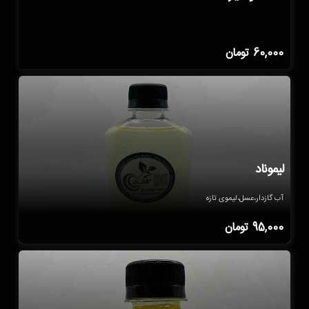
60,000
تومان
لیموناد
آب گازدار،عسل،لیموی تازه
95,000
تومان