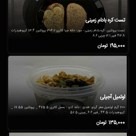
تست کره بادام زمینی
تست پروتئین -کره بادام زمینی - موز - دانه چیا کالری 306.2 پروتئین 13.4 کربوهیدرات
43.8 فیبر 3.1 چربی 8.6
195,000
تومان
اوتمیل آجیلی
200 گرم اوتمیل-مغز گردو -فندق - دانه کدو - عسل کالری 475.5 _ پروتئین 17.55 _
کربوهیدرات 44.5 _فیبر 6.6 _چربی 52.5
135,000
تومان