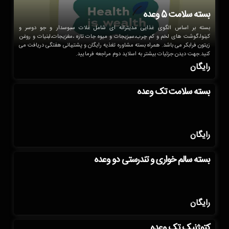
بسته سلامت 5 وعده
بسته بر اساس الگوی غذایی مدیترانه ای شامل غلات سبوسدار و جو دوسر و
کینوا،گوشت های لخم و کم چرب،سبزیجات و میوه جات تازه ،مغزیجات،لبنیات و روغن
زیتون فرابکر می باشد. همراه بسته مشاوره تغذیه رایگان و پشتیبانی هفتگی دریافت می
کنید.جهت دیدن جزئیات بیشتر به اسلاید دوم مراجعه فرمایید.
رایگان
بسته سلامت تک وعده
رایگان
بسته سالم خواری و تندرستی دو وعده
رایگان
کتوژنیک تک وعده