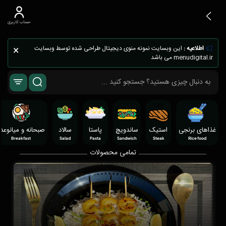
حساب کاربری
×
اطلاعیه :
این وبسایت نمونه منوی دیجیتال طراحی شده توسط وبسایت
menudigital.ir می باشد
غذاهای برنجی
استیک
ساندویچ
پاستا
سالاد
صبحانه و میانوعد
Breakfast
Salad
Pasta
Sandwich
Steak
Rice food
تمامی محصولات