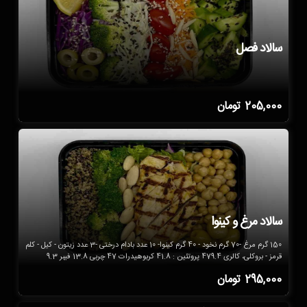
سالاد فصل
205,000
تومان
سالاد مرغ و کینوا
150 گرم مرغ -70 گرم نخود - 40 گرم کینوا- 10 عدد بادام درختی -3 عدد زیتون - کیل - کلم
قرمز - بروکلی، کالری 479.4 پروتئین : 41.8 کربوهیدرات 47 چربی 13.8 فیبر 9.3
295,000
تومان