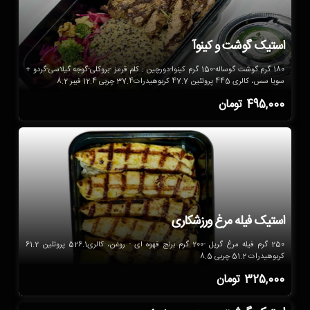
استیک گوشت و کینوآ
180 گرم گوشت گوساله-150 گرم کینوا-دورچین : کلم قرمز -بروکلی-گوجه گیلاسی-گردو +
سویا سس، کالری 445 پروتئین 47.7 کربوهیدرات37.4 چربی 12.4 فیبر 8.2
495,000
تومان
استیک فیله مرغ ورزشکاری
250 گرم فیله مرغ گریل -200 گرم برنج قهوه ای - روغن، کالری526.1 پروتئین 61.2
کربوهیدرات 51.2 چربی 8.5
325,000
تومان