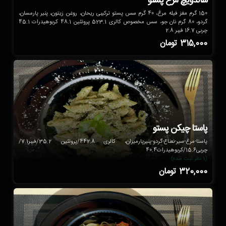
ساندویچ مرغ پستو
150 گرم مغز فیله مرغ، 40 گرم سس پستو ترکیبی ریحان، روغن زیتون، پنیر پارمسان،
گردو، 80 گرم نان جو، سس مخصوص کالری 523.1 پروتئین 48.1 کربوهیدرات 45.1
چربی 16.7 فیبر 2.8
315,000
تومان
پاستا چیکن پستو
پاستا-مرغ-سیر-نعناع-گردو-پنیرپارمیزان، کالری 442.8/پروتئین 35.2/فیبر7.1/
چربی15.6/کربوهیدرات40.4
(1 نظر ثبت شده)
320,000
تومان