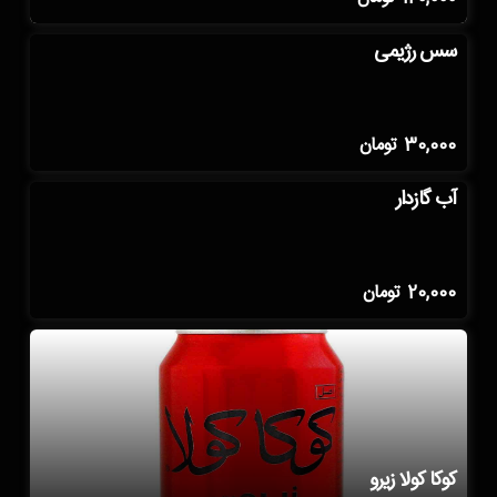
سس رژیمی
30,000
تومان
آب گازدار
20,000
تومان
کوکا کولا زیرو