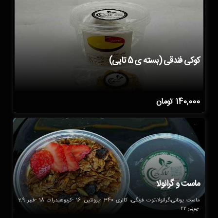
کوکی فندقی (بسته ی 5 تایی)
140,000
تومان
ماست و گرانولا
ماست یونانی،گرانولا،توت فرنگی، کالری 340 -پروتئین 16 -کربوهیدرات 18 -فیبر 2.9
-چربی 22