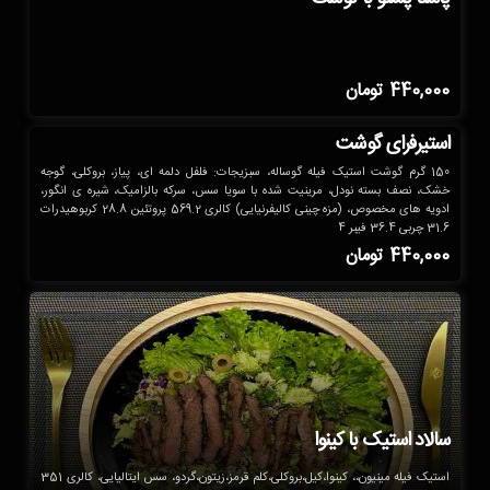
440,000
تومان
استیرفرای گوشت
150 گرم گوشت استیک فیله گوساله، سبزیجات: فلفل دلمه ای، پیاز، بروکلی، گوجه
خشک، نصف بسته نودل، مرینیت شده با سویا سس، سرکه بالزامیک، شیره ی انگور،
ادویه های مخصوص، (مزه چینی کالیفرنیایی) کالری 569.2 پروتئین 28.8 کربوهیدرات
31.6 چربی 36.4 فیبر 4
440,000
تومان
سالاد استیک با کینوا
استیک فیله مینیون،، کینوا،کیل،بروکلی،کلم قرمز،زیتون،گردو، سس ایتالیایی، کالری 351