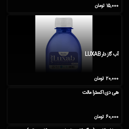
15,000
تومان
آب گاز دار LUXAB
20,000
تومان
هی دی اکسترا مالت
60,000
تومان