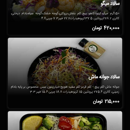
سالاد میگو
150گرم میگو،کینوا،کاهو پیچ،کلم بنفش،بروکلی،گوجه خشک،گوجه سیاه،بادام درختی،
کالری 278.2پروتئین 37.5کربوهیدرات22.2 فیبر7.3 چربی4.6
420,000
تومان
سالاد جوانه ماش
جوانه ماش-کلم پیچ - کلم قرمز-کلم سفید-هویج-خیارزیتون سس مخصوص بر پایه بادام
زمینی، کالری 275.6 پروتئین 15 کربوهیدرات 18.8 چربی 15.6 فیبر 3.3
215,000
تومان