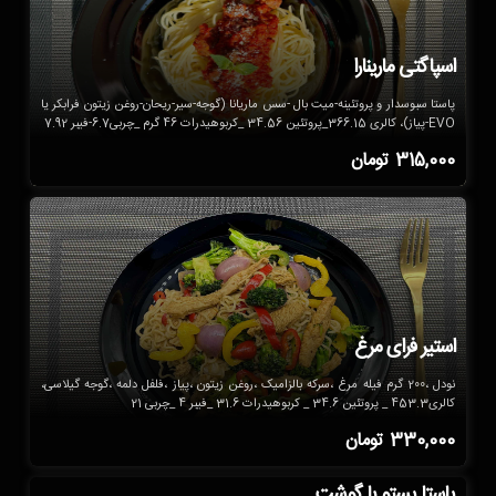
اسپاگتی مارینارا
پاستا سبوسدار و پروتئینه-میت بال -سس ماریانا (گوجه-سیر-ریحان-روغن زیتون فرابکر یا
EVO-پیاز)، کالری 366.15_پروتئین 34.56 _کربوهیدرات 46 گرم _چربی6.7-فیبر 7.92
315,000
تومان
استیر فرای مرغ
نودل ،200 گرم فیله مرغ ،سرکه بالزامیک ،روغن زیتون ،پیاز ،فلفل دلمه ،گوجه گیلاسی،
کالری453.3 _ پروتئین 34.6 _ کربوهیدرات 31.6 _فیبر 4 _چربی 21
330,000
تومان
پاستا پستو با گوشت