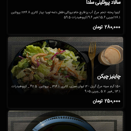
سالاد پروتئینی سلدا
کینوا پخته -تخم مرغ آب پز-قارچ خام-بروکلی-فلفل دلمه-لوبیا -پیاز کالری 236.8 پروتئین
28.1/چربی 15.6/فیبر 9.6/کربوهیدرات 59.5
280,000
تومان
چاینیز چیکن
150 گرم سینه مرغ گریل - 3 لیوان سبزی، کالری. 316.1 _ پروتئین. 42.5 _ کربوهیدرات.
13.1 _فیبر. 5.7 _چربی.9.05
250,000
تومان