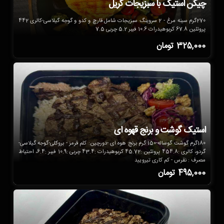
چیکن استیک با سبزیجات گریل
270گرم سینه مرغ - 2 سروینگ سبزیجات شامل قارچ و کدو و گوجه گیلاسی-کالری 442
پروتئین 67.8 کربوهیدرات 10.6 فیبر 5.2 چربی 7.5
325,000
تومان
استیک گوشت و برنج قهوه ای
180گرم گوشت گوساله-150 گرم برنج هوه ای -دورچین: کلم قرمز - بروکلی-گوجه گیلاسی-
گردو، کالری :454.8 پروتئین :45.72 کربوهیدرات :43.4 چربی :10.9 فیبر :6.4، احتیاط
مصرف : نقرس - کم کاری تیرویید
495,000
تومان