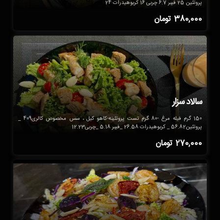
پروتئین 25 فیبر 6.7 چربی 16 کربوهیدرات 24
380,000
تومان
سالاد سزار
150 گرم فیله مرغ -80 گرم تست پروتئینه-کاهو کیل ، سس مخصوص کالری409 _
پروتئین56.82 _ کربوهیدرات 26.58 _فیبر 5.18 _چربی12.23
270,000
تومان