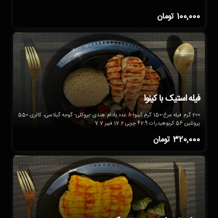
100,000
تومان
فیله استیک با کینوا
200 گرم فیله مرغ-150 گرم کینوا-8 عدد بادام هندی -بروکلی- گوجه گیلاسی، کالری 550
پروتئین 56 کربوهیدرات 42.9 چربی 17.2 فیبر 7.7
320,000
تومان