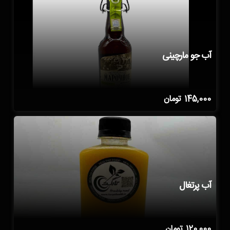
آب جو مارچینی
145,000
تومان
آب پرتغال
120,000
تومان