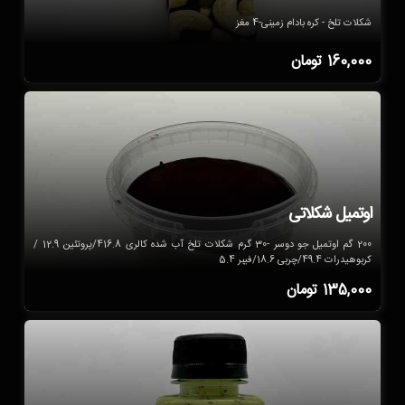
شکلات تلخ - کره بادام زمینی-4 مغز
160,000
تومان
اوتمیل شکلاتی
200 گم اوتمیل جو دوسر -30 گرم شکلات تلخ آب شده کالری 416.8/پروتئین 12.9 /
کربوهیدرات 49.4/چربی 18.6/فیبر 5.4
135,000
تومان