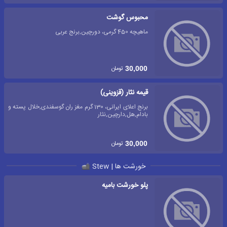
محبوس گوشت
ماهیچه 450 گرمی، دورچین,برنج عربی
تومان
30,000
قیمه نثار (قزوینی)
برنج اعلای ایرانی، 130 گرم مغز ران گوسفندی,خلال پسته و
بادام,هل,دارچین,نثار
تومان
30,000
خورشت ها | Stew
پلو خورشت بامیه