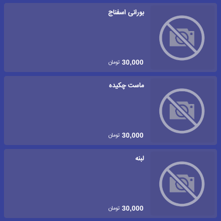
بورانی اسفناج
تومان
30,000
ماست چکیده
تومان
30,000
لبنه
تومان
30,000