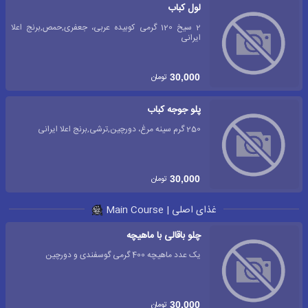
لول کباب
2 سیخ 120 گرمی کوبیده عربی، جعفری,حمص,برنج اعلا
ایرانی
تومان
30,000
پلو جوجه کباب
250 گرم سینه مرغ، دورچین,ترشی,برنج اعلا ایرانی
تومان
30,000
غذای اصلی | Main Course
چلو باقالی با ماهیچه
یک عدد ماهیچه 400 گرمی گوسفندی و دورچین
تومان
30,000