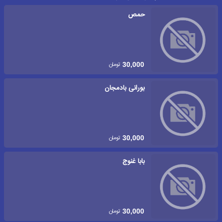
حمص
تومان
30,000
بورانی بادمجان
تومان
30,000
بابا غنوج
تومان
30,000