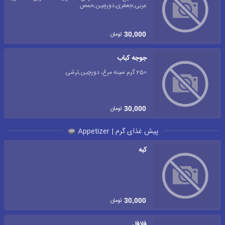
عربی,جعفری,دورچین,حمص
تومان
30,000
جوجه کباب
250 گرم سینه مرغ، دورچین,ترشی
تومان
30,000
پیش غذای گرم | Appetizer
کبه
تومان
30,000
فلافل