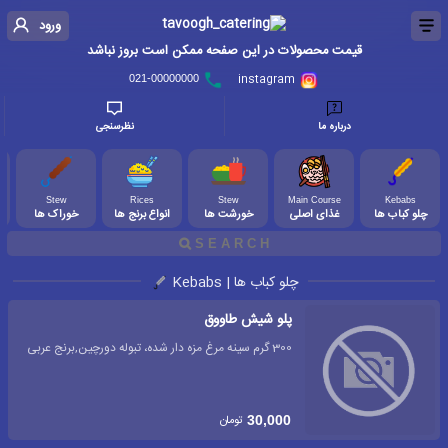
ورود
قیمت محصولات در این صفحه ممکن است بروز نباشد
instagram
021-00000000
درباره ما
نظرسنجی
Stew
Rices
Stew
Main Course
Kebabs
چلو کباب ها
غذای اصلی
خورشت ها
انواع برنج ها
خوراک ها
پ
چلو کباب ها | Kebabs
پلو شیش طاووق
300 گرم سینه مرغ مزه دار شده، تبوله دورچین,برنج عربی
تومان
30,000