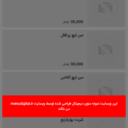
تومان
30,000
سن ایچ پرتقال
تومان
30,000
سن ایچ آناناس
این وبسایت نمونه منوی دیجیتال طراحی شده توسط وبسایت menudigital.ir
تومان
30,000
می باشد
شربت بهارنارنج