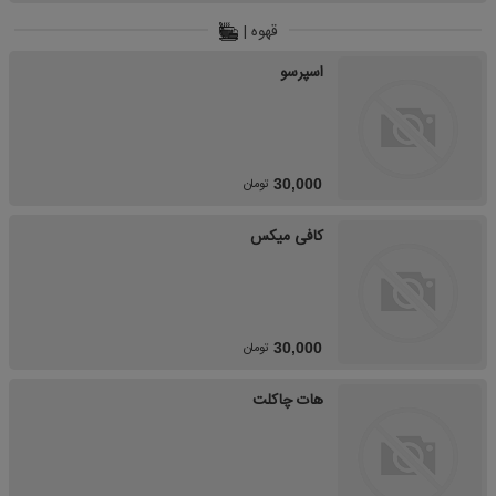
قهوه |
اسپرسو
تومان
30,000
کافی میکس
تومان
30,000
هات چاکلت