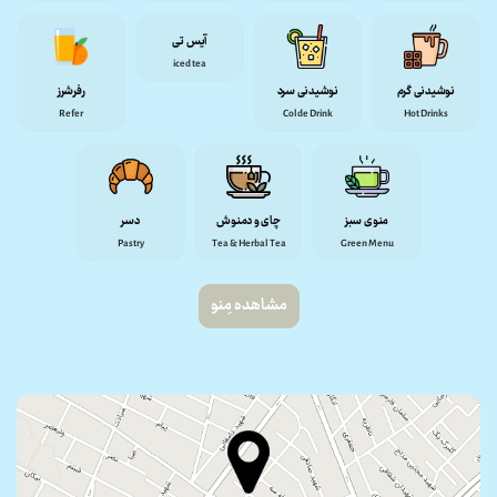
آیس تی
iced tea
نوشیدنی گرم
نوشیدنی سرد
رفرشرز
Refer
Colde Drink
Hot Drinks
منوی سبز
چای و دمنوش
دسر
Pastry
Tea & Herbal Tea
Green Menu
مشاهده مِنو