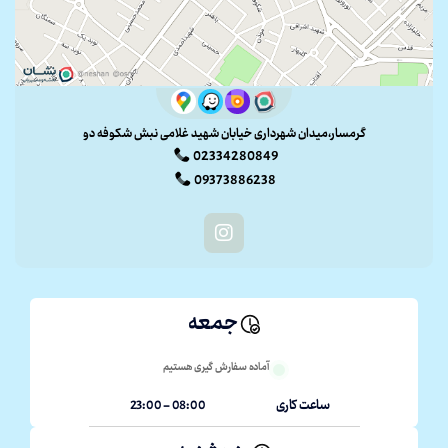
گرمسار،میدان شهرداری خیابان شهید غلامی نبش شکوفه دو
02334280849
09373886238
جمعه
آماده سفارش گیری هستیم
ساعت کاری
08:00 - 23:00