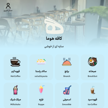
حساب کاربری
کافه هوما
سایه ای از خوشی
صبحانه
برانچ
سالاد,پاستا
قهوه گرم
Hot Coffee
salad & pasta
‌Brunch
Breakfast
قهوه سرد
اسموتی
فراپه
میلک شیک
Milkshake
frappe
Smoothie
Ice Coffee