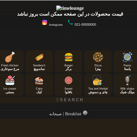
قیمت محصولات در این صفحه ممکن است بروز نباشد
instagram
021-00000000
Fried chicken
Sandwich
Burger
Pizza
Pasta
پاستا
پیتزا
برگر
ساندویچ
مرغ سوخاری
Ice cream
Cake
Sweet
Tea and Herbal
Milk shake
میلک شیک
چای و دمنوش
باقلوا
کیک
بستنی
صبحانه | Breakfast