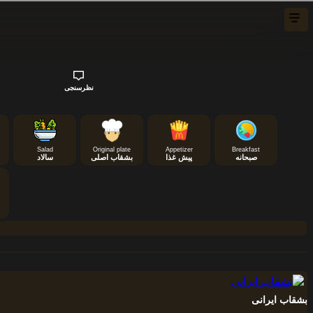
نظرسنجی
Salad
Original plate
Appetizer
Breakfast
صبحانه
پیش غذا
بشقاب اصلی
سالاد
بشقاب ایرانی