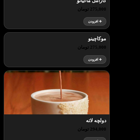
کارامل ماکیاتو
275,000 تومان
➕ افزودن
موکاچینو
275,000 تومان
➕ افزودن
دولچه لاته
294,000 تومان