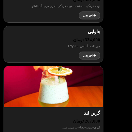
توت فرنگی +تمشک یا توت فرنگی +کرن بری+آب البالو
➕ افزودن
هاوایی
334,000 تومان
موز+انبه+آناناس+پیناکولادا
➕ افزودن
گرین لند
267,000 تومان
کیوی+سیب+نعنا+آب سیب سبز