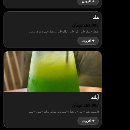
➕ افزودن
هلد
261,000 تومان
فلفل+نمک+آب انار +آب البالو+آب پرتقال+میوه های ترش
➕ افزودن
آیلند
269,000 تومان
(آبمیوه هلو +انبه +پرتقال)+سیروپ بلوکارسائو +سودا+لیمو
➕ افزودن