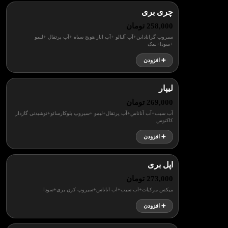
چری بری
258,000 تومان
سیروپ گراناداین+آب آلبالو +آب انار هویج سیاه +آب پرتقال +لیمو
+سودا+نمک
➕ افزودن
لیپار
269,000 تومان
آب سیب+آب آناناس+آب پرتقال+لیمو +سیروپ بلوکارسائو+نوشیدنی گازدار
کاکتوس
➕ افزودن
اپل بری
273,000 تومان
‌میکس مرکبات+آب سیب+آب آناناس+سیروپ کرن بری+سودا
➕ افزودن