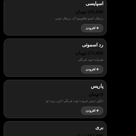
اسپایسی
245,000 تومان
پرتقال+لیمو+هالوپینو+آب پرتقال خونی
➕ افزودن
رد اسموتی
273,000 تومان
هندوانه+توت فرنگی
➕ افزودن
پاریس
0 تومان
انگور+پشن فروت+توت فرنگی+کرن بری+یخ
➕ افزودن
بری
307,000 تومان