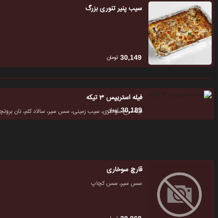
سیب پنیر تنوری بزرگ
تومان
30,149
فیله استریپس 3 تیکه
تومان
30,189
فیله مرغ سوخاری، سیب زمینی، سس سیر، سالاد کلم، نان بروت
قارچ سوخاری
سس سیر، سس کچاپ