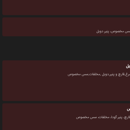
 سس مخصوص، پنیر دوبل
یل
ر مرغ,قارچ و پنیر,دوبل ,مخلفات,سس مخصوص
ص
قارچ، پنیر گودا، مخلفات، سس مخصوص