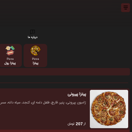
درباره ما
Pizza
Pizza
پیتزا
پیتزا رول
پیتزا پپرونی
ژامبون پپرونی، پنیر، قارچ، فلفل دلمه ای، کنجد، سیاه دانه، سس
از
تومان
207