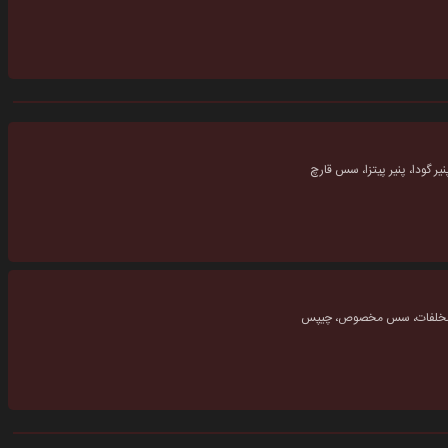
نیر گودا، پنیر پیتزا، سس قارچ
 مخلفات، سس مخصوص، چیپس