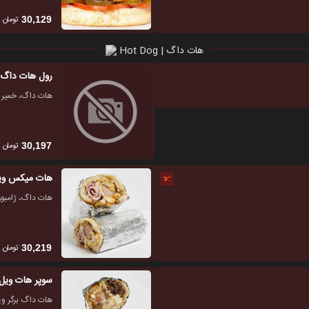
تومان
30,129
هات داگ | Hot Dog
رول هات داگ
هات داگ، خمیر
تومان
30,197
هات میکس وی
هات داگ، ژامب
تومان
30,219
سوپر هات ویل
هات داگ برگر و