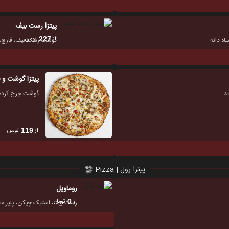
پیتزا رست بیف
از
تومان
227
اه دانه
گوشت رست بیف، قارچ، فلف
پیتزا گوشت و 
جد
گوشت چرخ کرده، ق
از
تومان
119
پیتزا رول | Pizza
روماویل
از
تومان
0
رست بیف، استیک چیکن، پنیر م