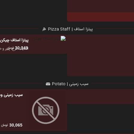
پیتزا استاف | Pizza Staff
پیتزا استاف چیکن
تومان
30,349
استیک مرغ، پنیر و خ
سیب زمینی | Potato
سیب زمینی وج
تومان
30,065