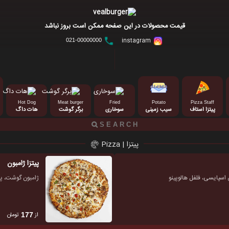
قیمت محصولات در این صفحه ممکن است بروز نباشد
instagram
021-00000000
Hot Dog
Meat burger
Fried
Potato
Pizza Staff
پیتزا استاف
سیب زمینی
سوخاری
برگر گوشت
هات داگ
پیتزا | Pizza
پیتزا ژامبون
 اسپایسی، فلفل هالوپینو
ژامبون گوشت، پنی
از
تومان
177