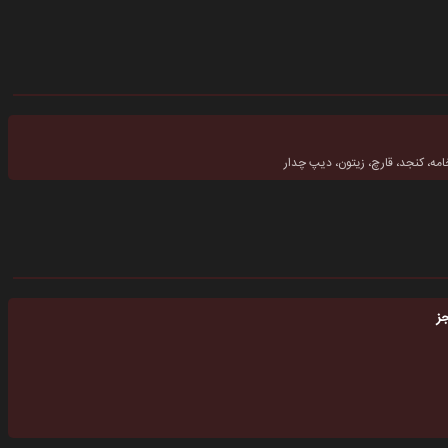
امه، کنجد، قارچ، زیتون، دیپ چدار
ز