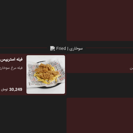
سوخاری | Fried
فیله استریپس 5 تیکه
چن
فیله مرغ سوخاری
تومان
30,249