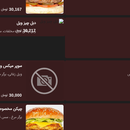
تومان
30,167
دبل چیز ویل
تومان
30,217
ویل زغالی دبل، مخلفات،
سوپر میکس و
ص
ویل زغالی، برگ
تومان
30,000
چیکن مخصو
برگر مرغ ، سس 