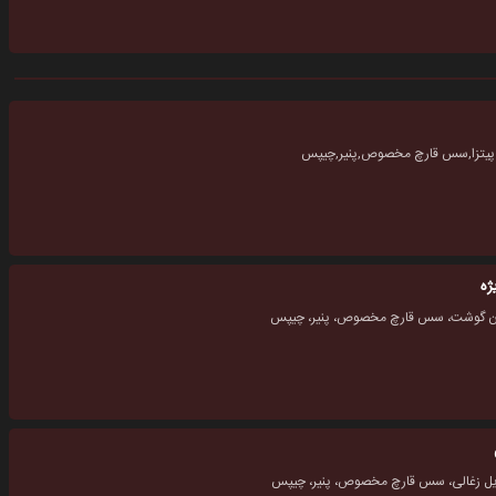
 پیتزا,سس قارچ مخصوص,پنیر,چیپس
ژه
ون گوشت، سس قارچ مخصوص، پنیر، چیپس
یل زغالی، سس قارچ مخصوص، پنیر، چیپس