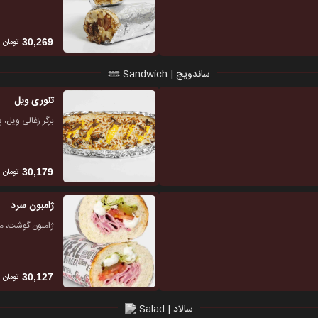
تومان
30,269
ساندویچ | Sandwich
تنوری ویل
برگر زغالی ویل، پ
تومان
30,179
ژامبون سرد
ژامبون گوشت،
تومان
30,127
سالاد | Salad