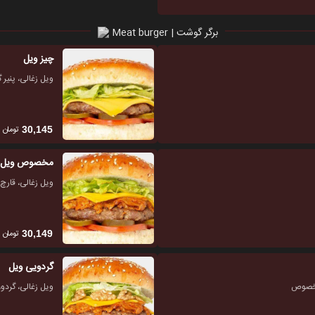
برگر گوشت | Meat burger
چیز ویل
ویل زغالی، پنی
تومان
30,145
مخصوص ویل
ویل زغالی، قار
تومان
30,149
گردویی ویل
 مخصوص
ویل زغالی، گردو