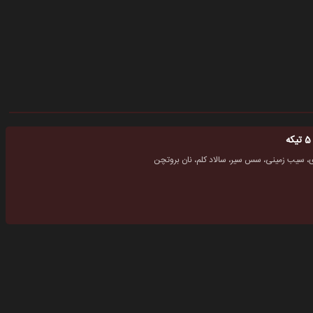
، سیب زمینی، سس سیر، سالاد کلم، نان بروتچن