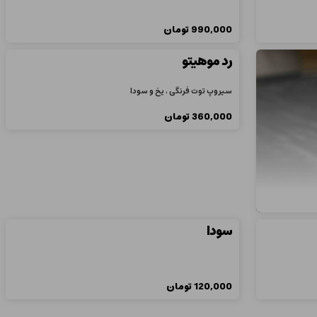
990,000
تومان
رد موهيتو
سیروپ توت فرنگی ، یخ و سودا
360,000
تومان
سودا
120,000
تومان