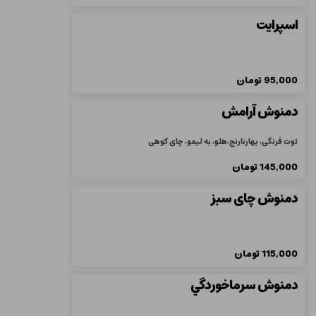
اسپرایت
95,000
تومان
دمنوش آرامش
توت فرنگی، یهارنارنج،هلو، به لیمو، چای کوهی
145,000
تومان
دمنوش چای سبز
115,000
تومان
دمنوش سرماخوردگي