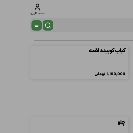
حساب کاربری
کباب کوبیده لقمه
1,190,000
تومان
چلو