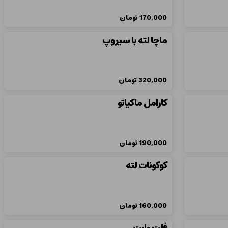
170,000
تومان
ماچا لته با سیروپ
320,000
تومان
کارامل ماکیاتو
190,000
تومان
کوکونات لته
160,000
تومان