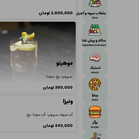
2,600,000
تومان
بشقاب میوه و آجیل
Nuts
سالاد و پیش غذا
Appetizer and salad
موهيتو
استیک
steaks
سيروپ، يخ، سودا،
360,000
تومان
پیتزا
ونیزا
pizza
آب میوه، سیر‌و‌پ ، آب سودا ، یخ
برگر
340,000
تومان
burger