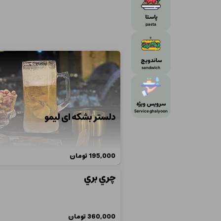
پاستا
pasta
ساندویچ
sandwich
سرویس ویژه
Service ghalyoon
دلستر بشکه ای لیمو
195,000
تومان
چري بري
360,000
تومان