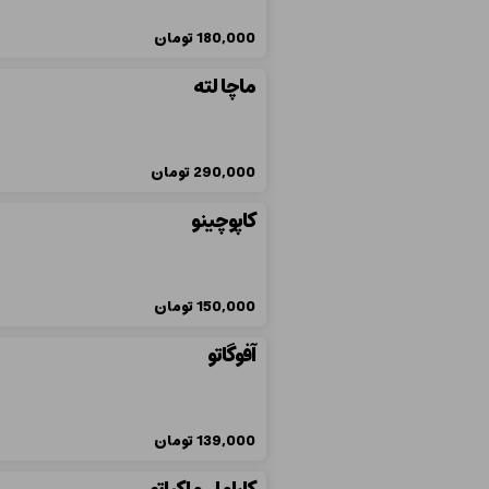
180,000
تومان
ماچا لته
290,000
تومان
کاپوچینو
150,000
تومان
آفوگاتو
139,000
تومان