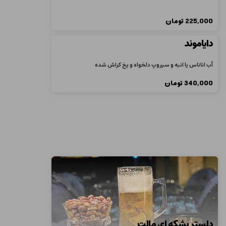
225,000
تومان
دایاموند
آب اناناس یا انبه و سیرو‌پ دلخواه و یخ کراش شده
340,000
تومان
دلستر بشکه ای مالت