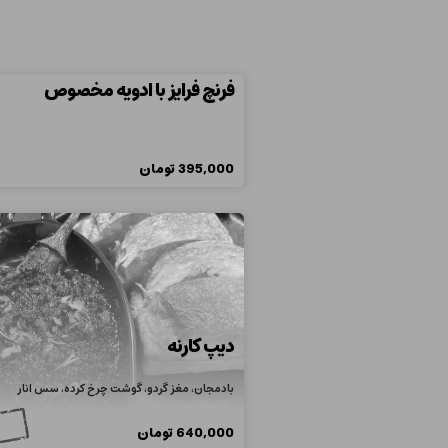
فرنچ فرایز با ادویه مخصوص
395,000
تومان
دیپ کارنه
بادمجان، مغز گردو، گوشت چرخ کرده، سس انار
640,000
تومان