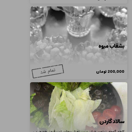
بشقاب میوه
200,000
تومان
سالاد گاردن
کاهو، گوجه، زیتون، خیار، سس نعنا، ریحان، ترب قرمز، هویج، بی