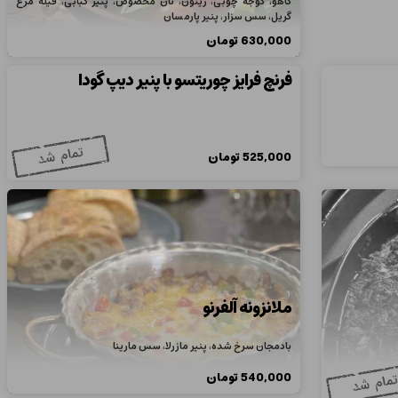
کاهو، گوجه چوبی، زیتون، نان مخصوص، پنیر کبابی، فیله مرغ
گریل، سس سزار، پنیر پارمسان
630,000
تومان
فرنچ فرایز چوریتسو با پنیر دیپ گودا
525,000
تومان
ملانزونه آلفرنو
بادمجان سرخ شده، پنیر مازرلا، سس مارینا
540,000
تومان