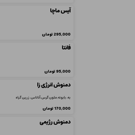
آیس ماچا
295,000
تومان
فانتا
95,000
تومان
دمنوش انرژی زا
به، بابونه،ملون گرس،آناناس، زرین گیاه
170,000
تومان
دمنوش رژیمی