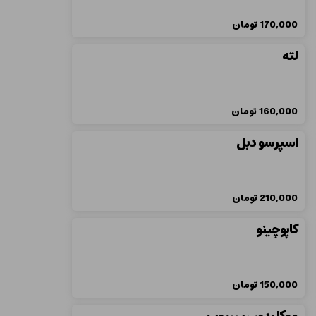
170,000
تومان
لته
160,000
تومان
اسپرسو دبل
210,000
تومان
کاپوچینو
150,000
تومان