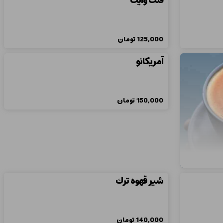
فلت وایت
125,000
تومان
آمریکانو
150,000
تومان
شير قهوه ترك
140,000
تومان