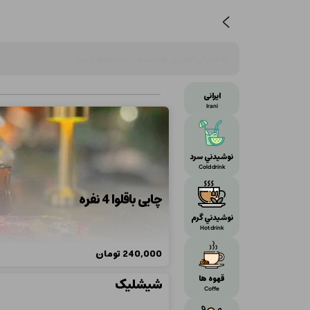
ایرانی
Irani
نوشيدني سر‌د
Cold drink
چایی باقلوا 4 نفره
نوشيدني گرم
Hot drink
240,000
تومان
قهوه ها
شیشلیک
Coffe