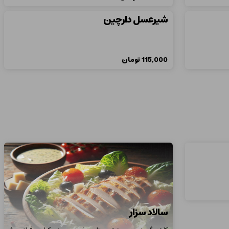
شيرعسل دارچين
115,000
تومان
سالاد سزار