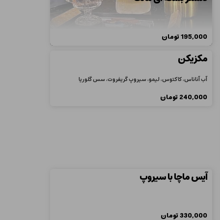
195,000
تومان
مکزیکن
آب آناناس، کاکتوس، لیمو، سیروپ گریفروت، سس گلوریا
240,000
تومان
آیس ماچا با سیروپ
330,000
تومان