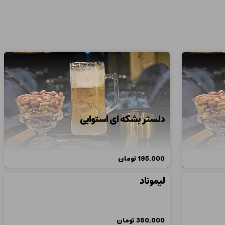
دلستر بشکه ای استوایی
195,000
تومان
لیموناد
360,000
تومان