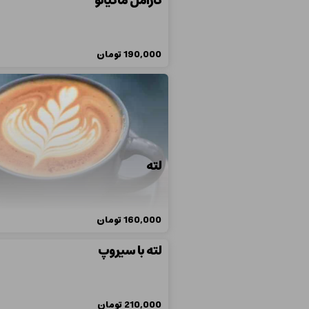
کارامل ماکیاتو
190,000
تومان
لته
160,000
تومان
لته با سیروپ
210,000
تومان