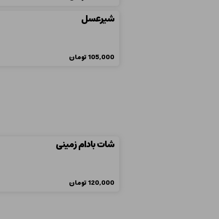
شيرعسل
105,000
تومان
شات بادام زمینی
120,000
تومان