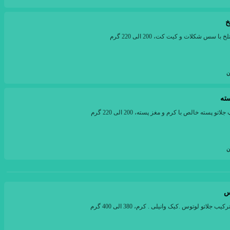
خ
ن
ته
ن
س