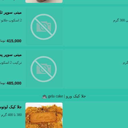
مینی سوپر تل
2 اسکوپ جلاتو تلخ با سس شکلات و کیت کت، 200 الی 220 گرم
415,000
توما
مینی سوپر پس
ترکیب 2 اسکوپ جلاتو پسته خالص با کرم و مغز پسته، 200 الی 220 گرم
485,000
توما
جلا کیک ورو | gela cake
جلا کیک لوتو
380 تا 400 گرم ترکیب جلاتو لوتوس .کیک وانیلی . کرم، 380 الی 400 گرم