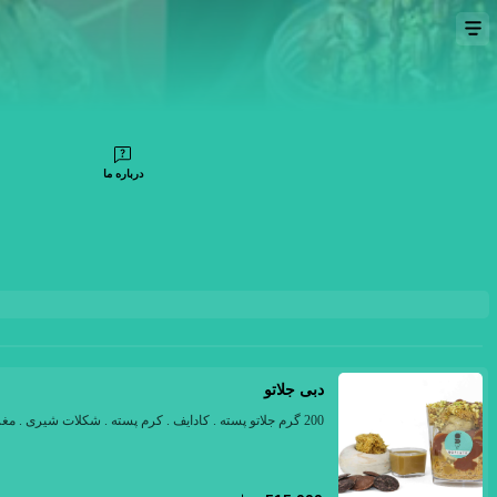
درباره ما
دبی جلاتو
200 گرم جلاتو پسته . کادایف . کرم پسته . شکلات شیری . مغز سته