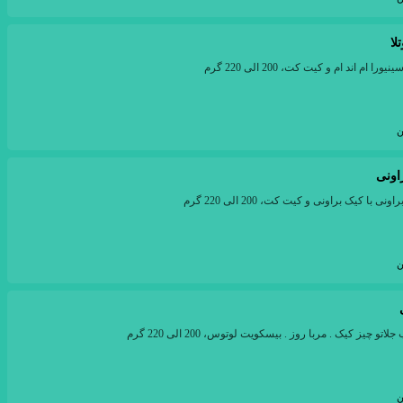
لا
ن
اونی
ن
ن