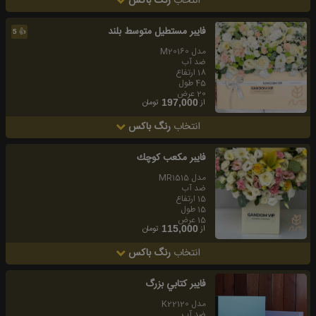
انتخاب
رنگ باکس
فايبر مستطيل متوسط بلند
👍
5
مدل M20160
ضد آب
18 ارتفاع
45 طول
20 عرض
از
تومان
197,000
انتخاب
رنگ باکس
فايبر مكعب كوچك
مدل MR1515
ضد آب
15 ارتفاع
15 طول
15 عرض
از
تومان
115,000
انتخاب
رنگ باکس
فايبر كتابي بزرگ
مدل K22120
ضد آب