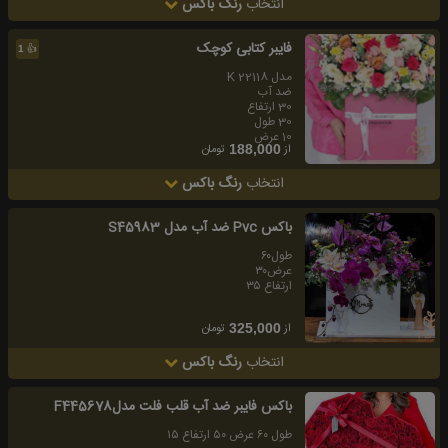
انتخاب
رنگ باکس
فايبر كتابى کوچک
👍
1
مدل K 22118
ضد آب
30 ارتفاع
30 طول
10 عرض
از
تومان
188,000
انتخاب
رنگ باکس
باکس Pvc ضد آب مدل S45983
طول۶۰
عرض۳۰
ارتفاع ۳۵
از
تومان
325,000
انتخاب
رنگ باکس
باكس فايبر ضد آب قلب فلت مدلF445678
طول ٦٠ عرض ٥٠ ارتفاع ١٥