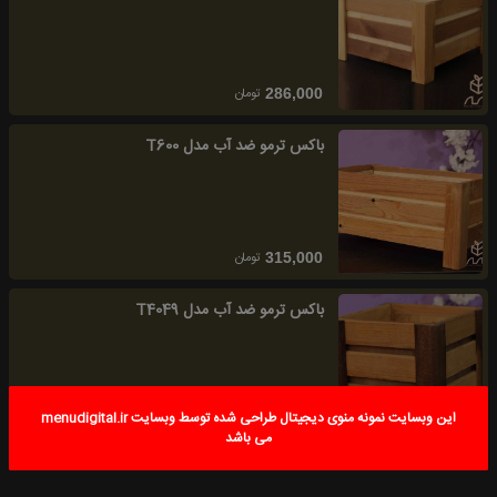
تومان
286,000
باکس ترمو ضد آب مدل T600
تومان
315,000
باکس ترمو ضد آب مدل T4049
این وبسایت نمونه منوی دیجیتال طراحی شده توسط وبسایت menudigital.ir
تومان
240,000
می باشد