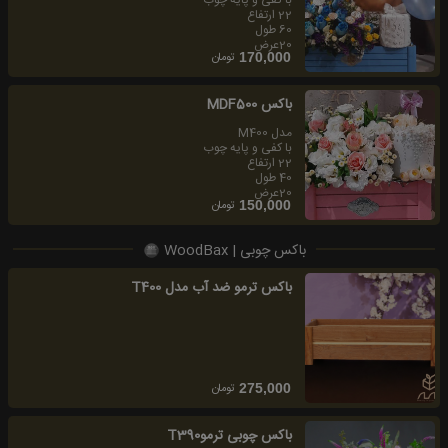
22 ارتفاع
60 طول
20عرض
تومان
170,000
باكس MDF500
مدل M400
با كفى و پايه چوب
22 ارتفاع
40 طول
20عرض
تومان
150,000
باکس چوبی | WoodBax
باکس ترمو ضد آب مدل T400
تومان
275,000
باكس چوبى ترموT390