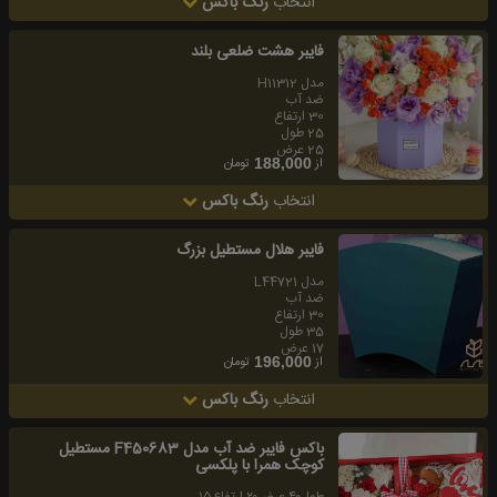
انتخاب
رنگ باکس
فايبر هشت ضلعى بلند
مدل H11312
ضد آب
30 ارتفاع
25 طول
25 عرض
از
تومان
188,000
انتخاب
رنگ باکس
فايبر هلال مستطيل بزرگ
مدل L44721
ضد آب
30 ارتفاع
35 طول
17 عرض
از
تومان
196,000
انتخاب
رنگ باکس
باکس فایبر ضد آب مدل F450683 مستطیل
کوچک همرا با پلکسی
طول۴۰ عرض۲۰ ارتفاع۱۵