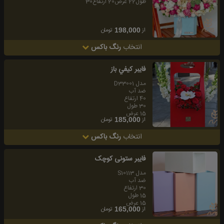
طول22 عرض20 ارتفاع30
از
تومان
198,000
انتخاب
رنگ باکس
فايبر كيفي باز
مدل D33001
ضد آب
40 ارتفاع
30 طول
15 عرض
از
تومان
185,000
انتخاب
رنگ باکس
فايبر ستونى کوچک
مدل S10113
ضد آب
30 ارتفاع
15 طول
15 عرض
از
تومان
165,000