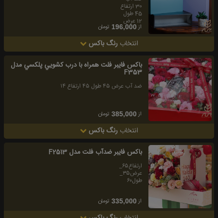
30 ارتفاع
45 طول
12 عرض
از
تومان
196,000
انتخاب
رنگ باکس
باكس فايبر فلت همراه با درب كشويي پلكسي مدل
F353
ضد آب عرض ٤٥ طول ٤٥ ارتفاع ١٤
از
تومان
385,000
انتخاب
رنگ باکس
باكس فايبر ضدآب فلت مدل F2513
ارتفاع۶۵_
عرض۳۵_
طول۶۰
از
تومان
335,000