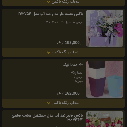
انتخاب
رنگ باکس
باكس دسته دار مدل ضد آب مدل D12754
عرض ١٥ طول ٣٠ ارتفاع ٣٥
از
تومان
193,000
انتخاب
رنگ باکس
box 010 قيف
ارتفاع۳۵
عرض۱۵
طول۱۵
از
تومان
162,000
انتخاب
رنگ باکس
باکس فایبر ضد آب مدل مستطیل هشت ضلعی
H67363