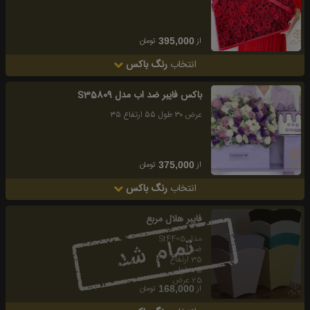
از
تومان
395,000
انتخاب
رنگ باکس
باكس فايبر ضد اب مدل S35809
عرض ٣٠ طول ٥٥ ارتفاع ٣٥
از
تومان
375,000
انتخاب
رنگ باکس
فايبر هلال مربع
مدل St4405
ضد آب
35 ارتفاع
25 طول
25 عرض
از
تومان
168,000