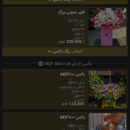
فايبر ستونى بزرگ
مدل S10114
ضد آب
40 ارتفاع
20 طول
20 عرض
از
تومان
225,000
انتخاب
رنگ باکس
باکس ام دی اف | MDF Bax
باكس MDF600
مدل M300
با كفى و پايه چوب
22 ارتفاع
30 طول
30عرض
تومان
115,000
باكس MDF800
مدل M500
با كفى و پايه چوب