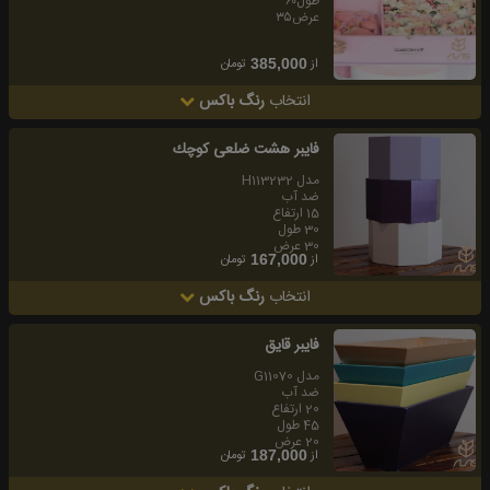
طول۶۰
عرض۳۵
از
تومان
385,000
انتخاب
رنگ باکس
فايبر هشت ضلعى كوچك
مدل H113232
ضد آب
15 ارتفاع
30 طول
30 عرض
از
تومان
167,000
انتخاب
رنگ باکس
فايبر قايق
مدل G11070
ضد آب
20 ارتفاع
45 طول
20 عرض
از
تومان
187,000