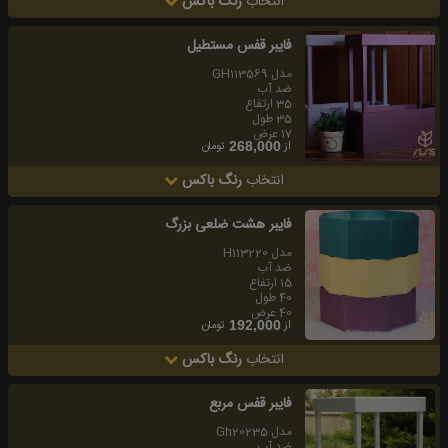
انتخاب
رنگ باکس
فايبر قفس مستطيل
مدل GH113569
ضد آب
35 ارتفاع
35 طول
17 عرض
از
تومان
268,000
انتخاب
رنگ باکس
فايبر هشت ضلعى بزرگ
مدل H113220
ضد آب
15 ارتفاع
40 طول
40 عرض
از
تومان
192,000
انتخاب
رنگ باکس
فايبر قفس مربع
مدل Gh20235
ضد آب