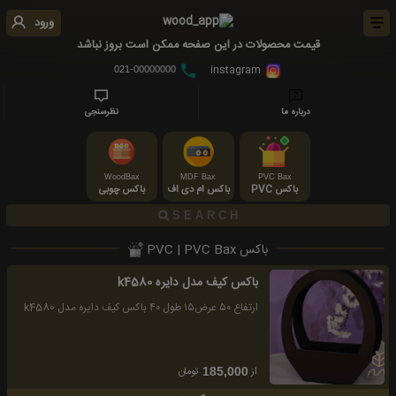
ورود
قیمت محصولات در این صفحه ممکن است بروز نباشد
instagram
021-00000000
درباره ما
نظرسنجی
WoodBax
MDF Bax
PVC Bax
باکس PVC
باکس ام دی اف
باکس چوبی
باکس PVC | PVC Bax
باکس کیف مدل دایره k4580
ارتفاع ٥٠ عرض١٥ طول ٤٠ باكس كيف دايره مدل k4580
از
تومان
185,000