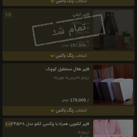
انتخاب
رنگ باکس
فايبر كيفى
👍
1
مدل S4430
ضد آب
30 ارتفاع
18 طول
15 عرض
از
تومان
157,000
انتخاب
رنگ باکس
فايبر هلال مستطیل کوچک
ارتفاع ۳۰عرض۱۵ طول۲۵
از
تومان
179,000
انتخاب
رنگ باکس
فايبر كشويى همراه با پلكسى كشو مدل F4538
👍
4
ارتفاع۱۴